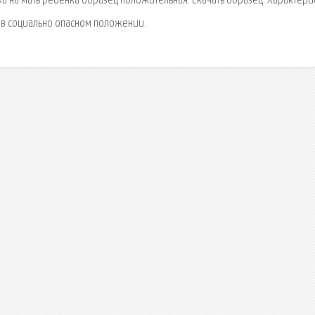
а на мать ребенка образец положительная. Скачать образец: Характери
 в социально опасном положении.