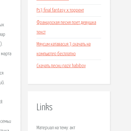
Ps3 final fantasy x торрент
Французская песня поет девушка
ых
текст
мар
Мяусим катавасия 3 скачать на
).
компьютер бесплатно
 марта
Скачать песни nazir habibov
ся
ий.
ИЯ
Links
 семьи
Материал на тему: акт