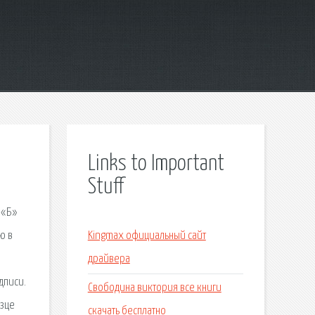
Links to Important
Stuff
 «Б»
ю в
Kingmax официальный сайт
драйвера
дписи.
Свободина виктория все книги
азце
скачать бесплатно