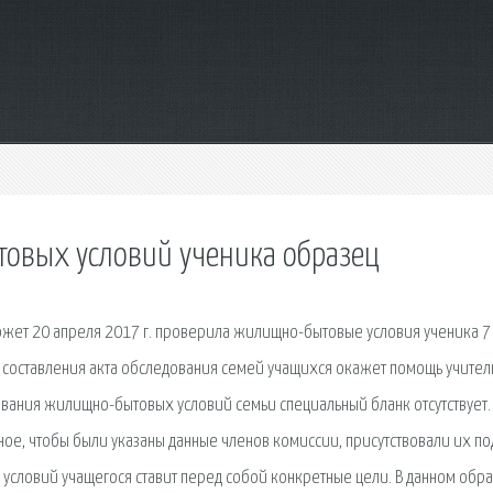
овых условий ученика образец
ожет 20 апреля 2017 г. проверила жилищно-бытовые условия ученика 7
ц составления акта обследования семей учащихся окажет помощь учител
дования жилищно-бытовых условий семьи специальный бланк отсутствует.
ое, чтобы были указаны данные членов комиссии, присутствовали их по
условий учащегося ставит перед собой конкретные цели. В данном обр