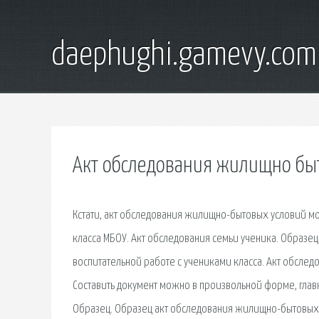
daephughi.gamevy.com
Акт обследования жилищно быт
Кстати, акт обследования жилищно-бытовых условий м
класса МБОУ. Акт обследования семьи ученика. Образе
воспитательной работе с учениками класса. Акт обсле
Составить документ можно в произвольной форме, главн
Образец. Образец акт обследования жилищно-бытовых 