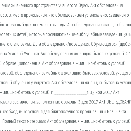
ения жизненного пространства учащегося. Здесь. Акт обследования
ссии, месте проживания, что обследованием установлено, сведения о
лизительный доход семьи и выводы. Акт обследования жилищно-бытов
олетних детей, которые посещают какие-либо учебные заведения. 30 
его и его семьи. Дата обследования/посещения. Обучающегося (щейся
ых Условий Ученика. Акт обследования жилищно-бытовых условий. С 1
й: образец заполнения. Акт обследования жилищно-бытовых условий
 условий. обследования семейных и жилищно-бытовых условий. учащего
 условий обучения учащегося. Акт обследования жилищно-бытовых услов
жилищно-бытовых условий. г. _____ _____ _____г. 13 ноя 2017 Акт
авила составления, заполненные образцы. 3 дек 2017 АКТ ОБСЛЕДОВАН
 необходимые условия для благополучного проживания и Бланк акта
 Полный текст материала Акт обследования жилищно-бытовых условий