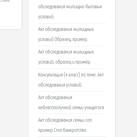
стика.
обследования жилищно-бытовых
условий.
Акт обследования жилищных
условий Образец, пример.
Акт обследования жилищных
условий, образец и пример.
Консультация (4 класс) по теме: Акт
обследования условий.
Акт обследования
неблагополучной семьи учащегося.
Акт обследования семьи соп
пример Стоп банкротство.