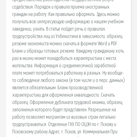
содействия. Порядок и правила приема иностранных
граждан на работу. Как правильно оформить. Здесь можно
получить всю интересующую информацию о нашем учебном
заведении, узнать. В статье пойдет речь о правилах
трудоустройства лиц из Узбекистана в зависимости. образец
резюме экономиста можно скачать в формате Word и PDF.
Бланк и образцы готовых резюме. Каждому гражданину хоть
раз в жизни может понадобиться характеристика с места
жительства. Информация о среднемесячной заработной
плате может потребоваться работнику в разных. Ну вообще-
то соблюдение любого закона (в том числе и о перc. данных)
является обязательным. Бланк производственной
характеристики для оформления инвалидности. Скачать
образец. Оформление дубликата трудовой книжки, образец
заполнения которого будет представлен. Разрешение на
работу позволяет мигрантам из визовых стран легально
трудоустраиваться. Отделение ГКУ ПО ОЦЗН по г. Пскову и
Псковскому району Адрес: г. Псков, ул. Коммунальная При