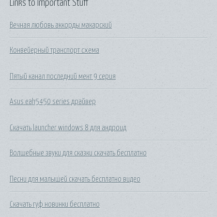
Links to Important Stuff
Вечная любовь аккорды макарский
Конвейерный транспорт схема
Пятый канал последний мент 9 серия
Asus eah5450 series драйвер
Скачать launcher windows 8 для андроид
Волшебные звуки для сказки скачать бесплатно
Песни для малышей скачать бесплатно видео
Скачать гуф новинки бесплатно