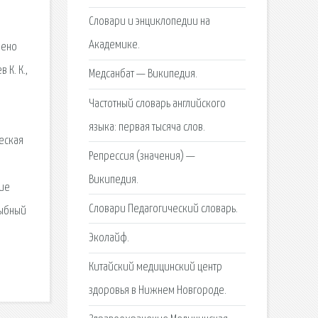
Словари и энциклопедии на
Академике.
рено
 К. К.,
Медсанбат — Википедия.
Частотный словарь английского
о
языка: первая тысяча слов.
ческая
Репрессия (значения) —
Википедия.
гие
Словари Педагогический словарь.
Рыбный
Эколайф.
Китайский медицинский центр
здоровья в Нижнем Новгороде.