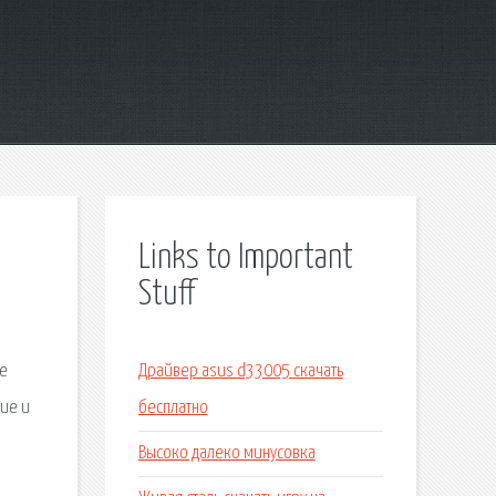
Links to Important
Stuff
не
Драйвер asus d33005 скачать
ие и
бесплатно
Высоко далеко минусовка