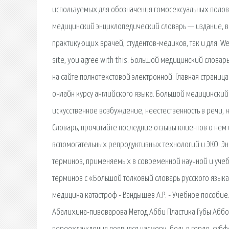
используемых для обозначения гомосексуальных полов
медицинский энциклопедический словарь — издание, в
практикующих врачей, студентов-медиков, так и для. We a
site, you agree with this. Большой медицинский словарь
на сайте полнотекстовой электронной. Главная страница
онлайн курсу английского языка. Большой медицински
искусственное возбуждение, не­естественность в речи
Словарь, прочитайте последние отзывы клиентов о нем
вспомогательных репродуктивных технологий и ЭКО. Э
терминов, применяемых в современной научной и уче
терминов с «Большой толковый словарь русского языка
медицина катастроф - Вандышев А.Р. - Учебное пособие
Абалихина-пивоварова Метод Абби Пластика Губы Аббот