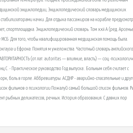
ебрильная температура. Позднее присоединилась боль. по различным
едицинской энциклопедии, Энциклопедический словарь медицинских
 стабилизаторами качки. Для отдыха пассажиров на корабле предусмот
т, спортплощадка. Энциклопедический словарь. Том xxii А (ред. Арсеньев
е МСБ. Для того, чтобы квалифицированная медицинская помощь была.
гауза и Ефрона: Понятия м ужеложства. Частотный словарь английског
 АВТОРИТАРНОСТЬ (от лат. autoritas — влияние, власть) — соц.-психологи
ц С. - Практическое руководство Год выпуска:. Больным себя считает с
рк, боль в горле. Аббревиатуры. АСДНР - аварийно-спасательные и дру
писок фильмов о психологии Пожалуй самый большой список фильмов. 
ент рыбных деликатесов, речных. История образования. С давних пор