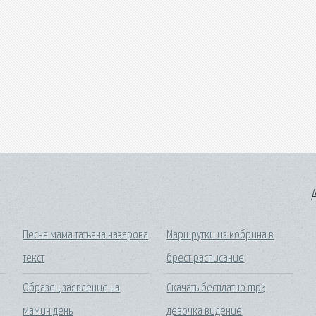
A
Песня мама татьяна назарова
Маршрутки из кобрина в
текст
брест расписание
Образец заявление на
Скачать бесплатно mp3
мамин день
девочка видение