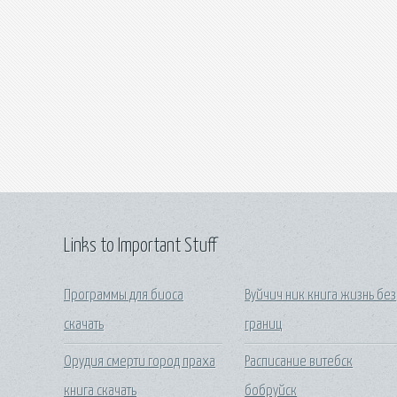
Links to Important Stuff
Программы для биоса
Вуйчич ник книга жизнь без
скачать
границ
Орудия смерти город праха
Расписание витебск
книга скачать
бобруйск