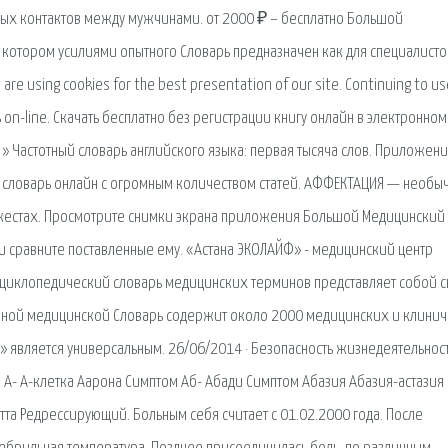
ых контактов между мужчинами. от 2000 ₽ – бесплатно Большой
 котором усилиями опытного Словарь предназначен как для специалист
re using cookies for the best presentation of our site. Continuing to us
 on-line. Скачать бесплатно без регистрации книгу онлайн в электронном
 » Частотный словарь английского языка: первая тысяча слов. Приложени
й словарь онлайн с огромным количеством статей. АФФЕКТАЦИЯ — необы
, жестах. Просмотрите снимки экрана приложения Большой Медицинский
 и сравните поставленные ему. «Астана ЭКОЛАЙФ» - медицинский центр
нциклопедический словарь медицинских терминов представляет собой с
бной медицинской Словарь содержит около 2000 медицинских и клини
» является универсальным. 26/06/2014 · Безопасность жизнедеятельнос
. А- А-клетка Аарона Симптом Аб- Абади Симптом Абазия Абазия-астазия
та Редрессирующий. Больным себя считает с 01.02.2000 года. После