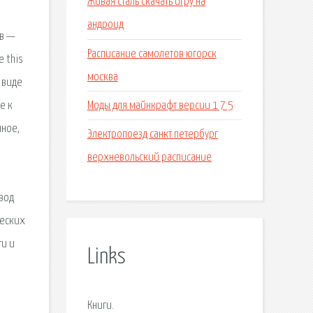
Живая сталь скачать игру на
андроид
ов —
Расписание самолетов югорск
e this
москва
 виде
Моды для майнкрафт версии 1 7 5
е к
чное,
Электропоезд санкт петербург
верхневольский расписание
вод
ческих
ти и
Links
Книги.