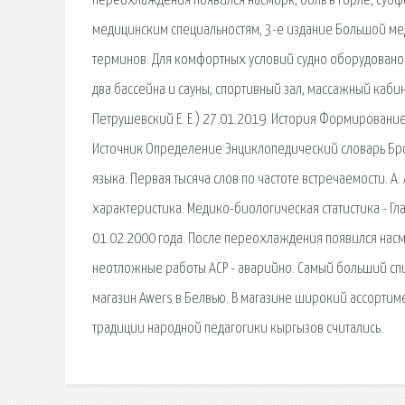
переохлаждения появился насморк, боль в горле, субф
медицинским специальностям, 3-е издание Большой м
терминов. Для комфортных условий судно оборудовано
два бассейна и сауны, спортивный зал, массажный кабине
Петрушевский Е. Е.) 27.01.2019. История Формировани
Источник Определение Энциклопедический словарь Брок
языка. Первая тысяча слов по частоте встречаемости. А.
характеристика. Медико-биологическая статистика - Глан
01.02.2000 года. После переохлаждения появился насмо
неотложные работы АСР - аварийно. Самый больший с
магазин Awers в Белвью. В магазине широкий ассортим
традиции народной педагогики кыргызов считались.