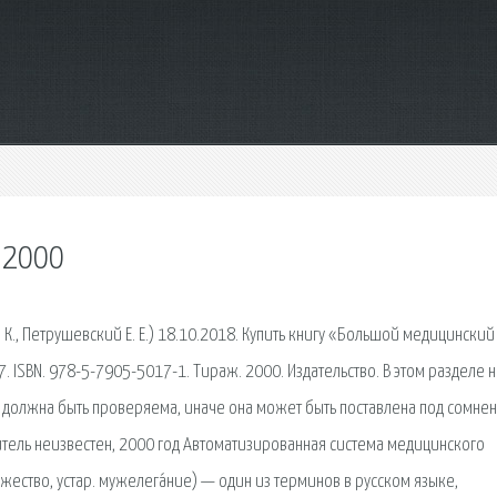
 2000
 К., Петрушевский Е. Е.) 18.10.2018. Купить книгу «Большой медицинский
. ISBN. 978-5-7905-5017-1. Тираж. 2000. Издательство. В этом разделе 
 должна быть проверяема, иначе она может быть поставлена под сомнен
итель неизвестен, 2000 год Автоматизированная система медицинского
ество, устар. мужелега́ние) — один из терминов в русском языке,