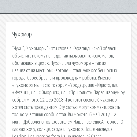
Чухомор
"Чухи", "чухоморы" - эти слова в Карагандинской области
объяснять никому не надо. Так называют токсикоманов,
обитающих в цехах. Чухачи или чухоморы – так их
называют на местном жаргоне – стали уже особенностью
города. Своеобразным производным работы. Вместо
«Чухомор» мы часто говорим «Уродец», или «Идиот», или
«Мутант» , или «Юморист», или «Приколист». Паразитариум.ру
собрал много. 12 фев 2018 И вот этот сисястый чухомор
хотел стать президентом. Эту статью могут комментировать
только участники сообщества. Вы можете. 6 май 2017 - 2
мин. - Добавлено пользователем Наше наследиеА. Горлов. О
словах хочу, солнце, серде и чухомор. Наше наследие.
Loading. Unsubscribe from Наше наследие? Cancel