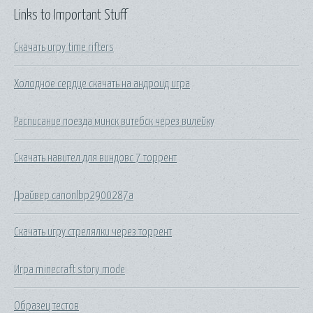
Links to Important Stuff
Скачать игру time rifters
Холодное сердце скачать на андроид игра
Расписание поезда минск витебск через вилейку
Скачать навител для виндовс 7 торрент
Драйвер canonlbp2900287a
Скачать игру стрелялки через торрент
Игра minecraft story mode
Образец тестов