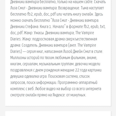
Дневники вампира бесплатно, только на нашем сайте. Скачать
Лиза Смит - Дневники вампира: Возвращение. Тьма наступает
бесплатно fb2, epub, doc, pdf или читать книгу онлайн. Здесь
можно скачать бесплатно "Лиза Смит - Дневники вампира.
Дневники Стефана. Книга 1. Начало" в формате fb2, epub, txt,
doc, pdf. Жанр: Ужасы. Дневники вампира; The Vampire
Diaries: Жанр: подростковая драма сверхъестественная
драма: Создатель. Дневники вампира (англ. The Vampire
Diaries) — серия книг, написанная Лизой Джейн Смит в стиле.
Миллионы историй по твоим любимым фильмам, аниме,
книгам, сериалам, музыкальным группам. девочки модели
поздравления с днем рождения женщине 22 года картинки
девушка одевалка игра. Поисковая сиcтема, список
запросов, поиск информации. Программно-аппаратный
комплекс с веб. Любое видео на выбор со всего интернета
смотрите онлайн прямо на Яндексе: от минутных.