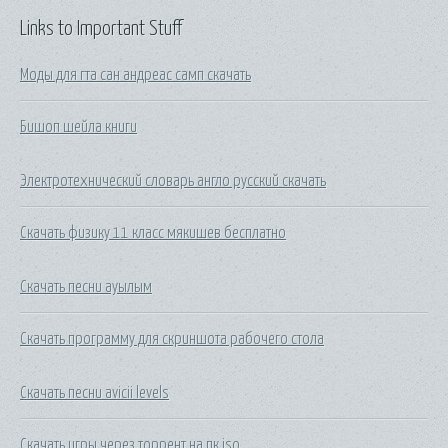
Links to Important Stuff
Моды для гта сан андреас самп скачать
Бишоп шейла книги
Электротехнический словарь англо русский скачать
Скачать физику 11 класс мякишев бесплатно
Скачать песни ауылым
Скачать программу для скриншота рабочего стола
Скачать песни avicii levels
Скачать игры через торрент на пк iso