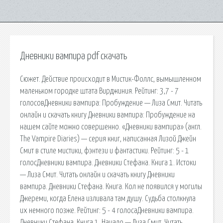
Дневники вампира pdf скачать
Сюжет. Действие происходит в Мистик-Фоллс, вымышленном
маленьком городке штата Вирджиния. Рейтинг: 3,7 - 7
голосовДневники вампира: Пробуждение — Лиза Смит. Читать
онлайн и скачать книгу Дневники вампира: Пробуждение на
нашем сайте можно совершенно. «Дневники вампира» (англ.
The Vampire Diaries) — серия книг, написанная Лизой Джейн
Смит в стиле мистики, фэнтези и фантастики. Рейтинг: 5 - 1
голосДневники вампира. Дневники Стефана. Книга 1. Истоки
— Лиза Смит. Читать онлайн и скачать книгу Дневники
вампира. Дневники Стефана. Книга. Кол не появился у могилы
Джереми, когда Елена изливала там душу. Судьба столкнула
их немного позже. Рейтинг: 5 - 4 голосаДневники вампира.
Дневники Стефана. Книга 1. Начало — Лиза Смит. Читать