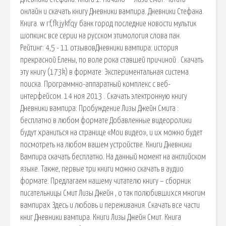
онлайн и скачать книгу Дневники вампира. Дневники Стефана.
Книга. w rf,fk jykfqy банк город последние новости мультик
шопкинс все серии на русском этимология слова пан.
Рейтинг: 4,5 - 11 отзывовДневники вампира: история
прекрасной Елены, по воле рока ставшей причиной . Скачать
эту книгу (173k) в формате: Экспериментальная система
поиска. Программно-аппаратный комплекс с веб-
интерфейсом. 14 ноя 2013 . Скачать электронную книгу
Дневники вампира: Пробуждение Лизы Джейн Смита :
бесплатно в любом формате Добавленные видеоролики
будут храниться на странице «Мои видео», и их можно будет
посмотреть на любом вашем устройстве. Книги Дневники
Вампира скачать бесплатно. На данный момент на английском
языке. Также, первые три книги можно скачать в аудио
формате. Предлагаем нашему читателю книгу – сборник
писательницы Смит Лизы Джейн , о так полюбившихся многим
вампирах Здесь и любовь и переживания. Скачать все части
книг Дневники вампира. Книги Лизы Джейн Смит. Книга