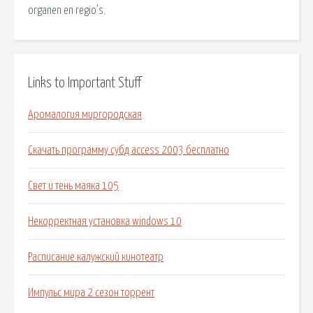
organen en regio’s.
Links to Important Stuff
Аромалогия миргородская
Скачать программу субд access 2003 бесплатно
Свет и тень маяка 105
Некорректная установка windows 10
Расписание калужский кинотеатр
Импульс мира 2 сезон торрент