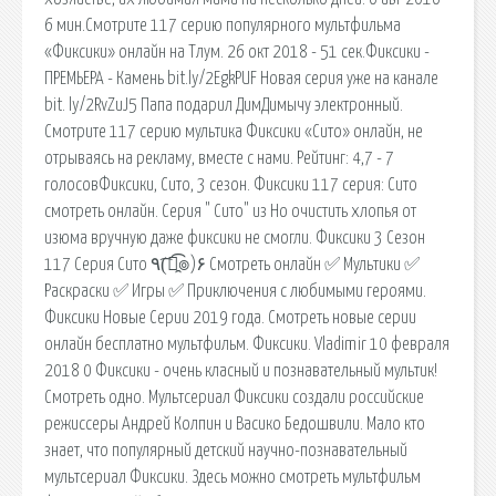
6 мин.Смотрите 117 серию популярного мультфильма
«Фиксики» онлайн на Тлум. 26 окт 2018 - 51 сек.Фиксики -
ПРЕМЬЕРА - Камень bit.ly/2EgkPUF Новая серия уже на канале
bit. ly/2RvZuJ5 Папа подарил ДимДимычу электронный.
Смотрите 117 серию мультика Фиксики «Сито» онлайн, не
отрываясь на рекламу, вместе с нами. Рейтинг: 4,7 - 7
голосовФиксики, Сито, 3 сезон. Фиксики 117 серия: Сито
смотреть онлайн. Серия " Сито" из Но очистить хлопья от
изюма вручную даже фиксики не смогли. Фиксики 3 Сезон
117 Серия Сито ٩(͡๏̯͡๏)۶ Смотреть онлайн ✅ Мультики ✅
Раскраски ✅ Игры ✅ Приключения с любимыми героями.
Фиксики Новые Серии 2019 года. Смотреть новые серии
онлайн бесплатно мультфильм. Фиксики. Vladimir 10 февраля
2018 0 Фиксики - очень класный и познавательный мультик!
Смотреть одно. Мультсериал Фиксики создали российские
режиссеры Андрей Колпин и Васико Бедошвили. Мало кто
знает, что популярный детский научно-познавательный
мультсериал Фиксики. Здесь можно смотреть мультфильм