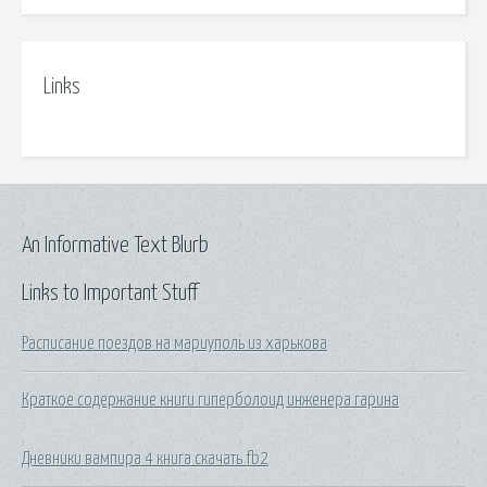
Links
An Informative Text Blurb
Links to Important Stuff
Расписание поездов на мариуполь из харькова
Краткое содержание книги гиперболоид инженера гарина
Дневники вампира 4 книга скачать fb2