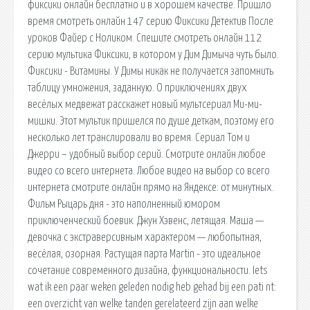
фиксики онлайн бесплатно и в хорошем качестве. Пришло
время смотреть онлайн 147 серию Фиксики Детектив После
уроков Файер с Ноликом. Спешите смотреть онлайн 112
серию мультика Фиксики, в котором у Дим Димыча чуть было.
Фиксики - Витамины. У Димы никак не получается запомнить
таблицу умножения, заданную. О приключениях двух
весёлых медвежат расскажет новый мультсериал Ми-ми-
мишки. Этот мультик пришелся по душе деткам, поэтому его
несколько лет транслировали во время. Сериал Том и
Джерри – удобный выбор серий. Смотрите онлайн любое
видео со всего интернета. Любое видео на выбор со всего
интернета смотрите онлайн прямо на Яндексе: от минутных.
Фильм Рыцарь дня - это наполненный юмором
приключенческий боевик. Джун Хэвенс, летящая. Маша —
девочка с экстраверсивным характером — любопытная,
весёлая, озорная. Растущая парта Martin - это идеальное
сочетание современного дизайна, функциональности. Iets
wat ik een paar weken geleden nodig heb gehad bij een pati nt:
een overzicht van welke tanden gerelateerd zijn aan welke