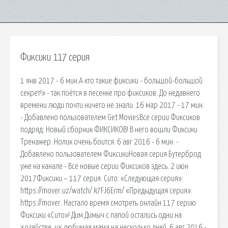
Фиксики 117 серия
1 янв 2017 - 6 мин.А кто такие фиксики - большой-большой
секрет!» - так поётся в песенке про фиксиков. До недавнего
времени люди почти ничего не знали. 16 мар 2017 - 17 мин.
- Добавлено пользователем Get MoviesВсе серии Фиксиков
подряд: Новый сборник ФИКСИКОВ! В него вошли Фиксики
Тренажер: Нолик очень боится. 6 авг 2016 - 6 мин. -
Добавлено пользователем ФиксикиНовая серия Бутерброд
уже на канале - Все новые серии Фиксиков здесь. 2 июн
2017Фиксики – 117 серия. Сито. «Следующая серия»:
https://mover.uz/watch/ k7FJ6Erm/ «Предыдущая серия»:
https://mover. Настало время смотреть онлайн 117 серию
Фиксики «Сито»! Дим Димыч с папой остались одни на
хозяйстве, их любимая мама на несколько дней. 6 авг 2016 -