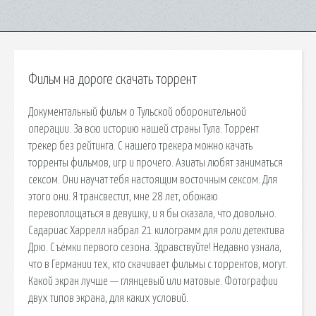
Фильм на дороге скачать торрент
Документальный фильм о Тульской оборонительной
операции. За всю историю нашей страны Тула. Торрент
трекер без рейтинга. С нашего трекера можно качать
торренты фильмов, игр и прочего. Азиаты любят заниматься
сексом. Они научат тебя настоящим восточным сексом. Для
этого они. Я трансвестит, мне 28 лет, обожаю
перевоплощаться в девушку, и я бы сказала, что довольно.
Садариас Харрелл набрал 21 килограмм для роли детектива
Дрю. Съёмки первого сезона. Здравствуйте! Недавно узнала,
что в Германии тех, кто скачивает фильмы с торрентов, могут.
Какой экран лучше — глянцевый или матовые. Фотографии
двух типов экрана, для каких условий.