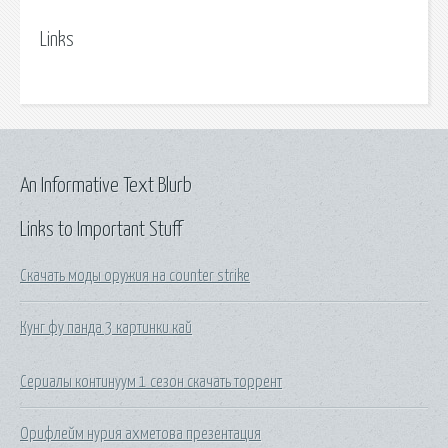
Links
An Informative Text Blurb
Links to Important Stuff
Скачать моды оружия на counter strike
Кунг фу панда 3 картинки кай
Сериалы континуум 1 сезон скачать торрент
Орифлейм нурия ахметова презентация