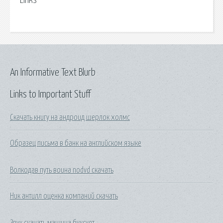
Links
An Informative Text Blurb
Links to Important Stuff
Скачать книгу на андроид шерлок холмс
Образец письма в банк на английском языке
Волкодав путь воина nodvd скачать
Ник антилл оценка компаний скачать
Звук скачать машина буксует