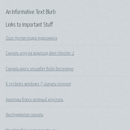
An Informative Text Blurb
Links to Important Stuff
Ошо пустая лодка аудиокнига
Скачать игру на андроид alien shooter 2
Скачать книги элизабет бойл бесплатно
K systems windows 7 скачать торрент
Аккорды блеск зеленый хрусталь
Инструментал скачать