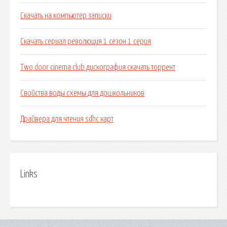
Скачать на компьютер записки
Скачать сериал революция 1 сезон 1 серия
Two door cinema club дискография скачать торрент
Свойства воды схемы для дошкольников
Драйвера для чтения sdhc карт
Links