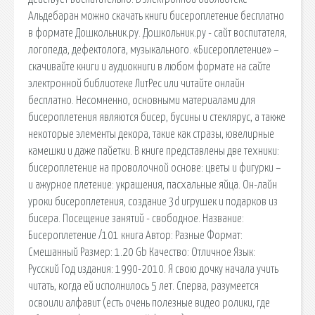
Альдебаран можно скачать книги бисероплетение бесплатно
в формате Дошкольник.ру. Дошкольник.ру - сайт воспитателя,
логопеда, дефектолога, музыкального. «Бисероплетение» –
скачивайте книги и аудиокниги в любом формате на сайте
электронной библиотеке ЛитРес или читайте онлайн
бесплатно. Несомненно, основными материалами для
бисероплетения являются бисер, бусины и стеклярус, а также
некоторые элементы декора, такие как стразы, ювелирные
камешки и даже пайетки. В книге представлены две техники:
бисероплетение на проволочной основе: цветы и фигурки –
и ажурное плетение: украшения, пасхальные яйца. Он-лайн
уроки бисероплетения, создание 3d игрушек и подарков из
бисера. Посещение занятий - свободное. Название:
Бисероплетение /101 книга Автор: Разные Формат:
Смешанный Размер: 1.20 Gb Качество: Отличное Язык:
Русский Год издания: 1990-2010. Я свою дочку начала учить
читать, когда ей исполнилось 5 лет. Сперва, разумеется
освоили алфавит (есть очень полезные видео ролики, где