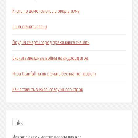
Книги по демонологии и оккультизму
Лина скачать песни
Орудия смерти город праха книга скачать
Скачать звездные войны на андроид игра
Игра titanfall на пк скачать бесплатно торрент
Как вставить в excel сразу много строк
Links
Master classy - мастер классы для вас.