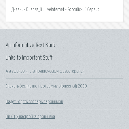
Дневник Dushka_li : LiveInternet - Российский Сервис.
An Informative Text Blurb
Links to Important Stuff
А а ушаков книга практическая физиотерапия
Скачать бесплатно программу pioneer cdj 2000
Надеть одеть словарь паронимов
Dir 615 настройка прошивка