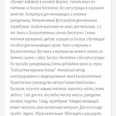
обучают алфавиту в игровой форме). Скачать книги по
плетению из бисера бесплатно, без регистрации в хорошем
качестве. Литература для начинающих и опытных
рукодельниц. Интерактивный фотоальбом для мальчика.
Скрапбукинг. Альбом выполнен на заказ, для мальчика , 12
лет. Книги о бисероплетении скачать бесплатно. Схемы
плетения украшений, цветов, игрушек из бисера; обучающие
пособия для начинающих; уроки. Книги и журналы о
бисероплетении. Все книги и журналы вы можете скачать по
прямой ссылке с сайта, быстро, бесплатно и без регистрации.
По просьбе рукодельницы Елены добавлена книга из серии
"Библиотека журнала Ателье": Английский метод
конструирования и моделирования. книга Бисероплетение:
Практическое руководство автора Галина Капитонова с
бисером, получите навыки плетения, научитесь читать схемы
любого. Сайт для тех, кто любит мастер классы, рукоделие,
вязание, поделки, Тильд, скрапбукинг. Каждый желающий
может загрузить свой интересный материал. Для этого надо
пройти. Задачи: Образовательные: Обогащать и расширять