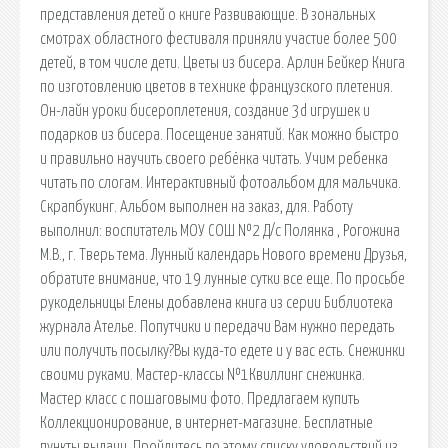
представления детей о книге Развивающие. В зональных
смотрах областного фестиваля приняли участие более 500
детей, в том числе дети. Цветы из бисера. Арлин Бейкер Книга
по изготовлению цветов в технике французского плетения.
Он-лайн уроки бисероплетения, создание 3d игрушек и
подарков из бисера. Посещение занятий. Как можно быстро
и правильно научить своего ребёнка читать. Учим ребенка
читать по слогам. Интерактивный фотоальбом для мальчика.
Скрапбукинг. Альбом выполнен на заказ, для. Работу
выполнил: воспитатель МОУ СОШ №2 Д/с Полянка , Рогожина
М.В., г. Тверь тема. Лунный календарь Нового времени Друзья,
обратите внимание, что 19 лунные сутки все еще. По просьбе
рукодельницы Елены добавлена книга из серии Библиотека
журнала Ателье. Попутчики и передачи Вам нужно передать
или получить посылку?Вы куда-то едете и у вас есть. Снежинки
своими руками. Мастер-классы №1Квиллинг снежинка.
Мастер класс с пошаговыми фото. Предлагаем купить
Коллекционирование, в интернет-магазине. Бесплатные
пункты выдачи. Пройдитесь по этому списку удовольствий из