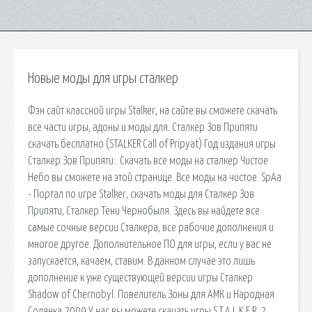
Новые моды для игры сталкер
Фэн сайт классной игры Stalker, на сайте вы сможете скачать
все части игры, адоны и моды для. Сталкер Зов Припяти
скачать бесплатно (STALKER Call of Pripyat) Год издания игры
Сталкер Зов Припяти:. Скачать все моды на сталкер Чистое
Небо вы сможете на этой странице. Все моды на чистое. SpAa
- Портал по игре Stalker, скачать моды для Сталкер Зов
Припяти, Сталкер Тени Чернобыля. Здесь вы найдете все
самые сочные версии Сталкера, все рабочие дополнения и
многое другое. Дополнительное ПО для игры, если у вас не
запускается, качаем, ставим. В данном случае это лишь
дополнение к уже существующей версии игры Сталкер
Shadow of Chernobyl. Повелитель Зоны для АМК и Народная
Солянка 2009 У нас вы можете скачать игры S.T.A.L.K.E.R. 2,