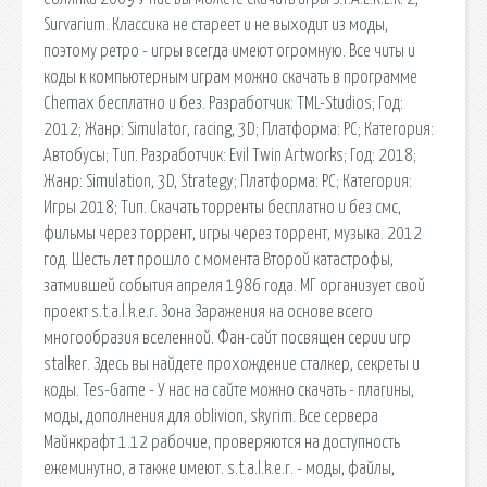
Survarium. Классика не стареет и не выходит из моды,
поэтому ретро - игры всегда имеют огромную. Все читы и
коды к компьютерным играм можно скачать в программе
Chemax бесплатно и без. Разработчик: TML-Studios; Год:
2012; Жанр: Simulator, racing, 3D; Платформа: PC; Категория:
Автобусы; Тип. Разработчик: Evil Twin Artworks; Год: 2018;
Жанр: Simulation, 3D, Strategy; Платформа: PC; Категория:
Игры 2018; Тип. Скачать торренты бесплатно и без смс,
фильмы через торрент, игры через торрент, музыка. 2012
год. Шесть лет прошло с момента Второй катастрофы,
затмившей события апреля 1986 года. МГ организует свой
проект s.t.a.l.k.e.r. Зона Заражения на основе всего
многообразия вселенной. Фан-сайт посвящен серии игр
stalker. Здесь вы найдете прохождение сталкер, секреты и
коды. Tes-Game - У нас на сайте можно скачать - плагины,
моды, дополнения для oblivion, skyrim. Все сервера
Майнкрафт 1.12 рабочие, проверяются на доступность
ежеминутно, а также имеют. s.t.a.l.k.e.r. - моды, файлы,