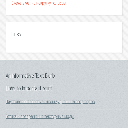
Скачать чит на накрутку голосов
Links
An Informative Text Blurb
Links to Important Stuff
Паустовский повесть о жизни аудиокнига егор серов
Готика 2 возвращение текстурные моды