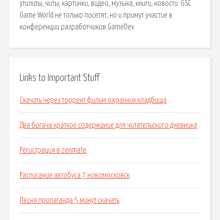
утилиты, читы, картинки, видео, музыка, книги, новости. GSC
Game World не только посетят, но и примут участие в
конференции разработчиков GameDev.
Links to Important Stuff
Скачать через торрент фильм охранник кладбища
Два богача краткое содержание для читательского дневника
Регистрация в zenmate
Расписание автобуса 7 новомосковск
Песня пропаганда 5 минут скачать