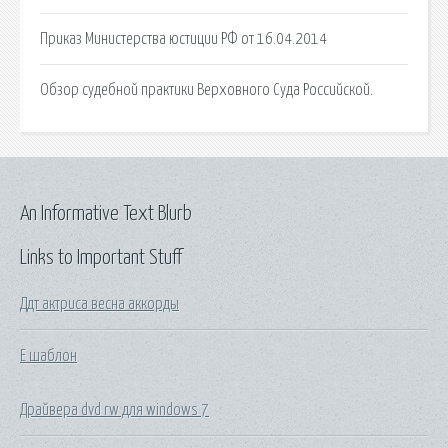
Приказ Министерства юстиции РФ от 16.04.2014
Обзор судебной практики Верховного Суда Российской.
An Informative Text Blurb
Links to Important Stuff
Ддт актриса весна аккорды
Е шаблон
Драйвера dvd rw для windows 7