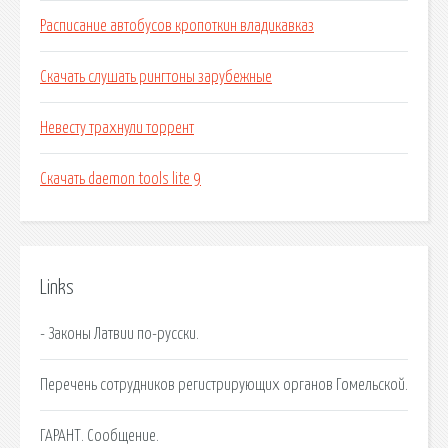
Расписание автобусов кропоткин владикавказ
Скачать слушать рингтоны зарубежные
Невесту трахнули торрент
Скачать daemon tools lite 9
Links
- Законы Латвии по-русски.
Перечень сотрудников регистрирующих органов Гомельской.
ГАРАНТ. Сообщение.