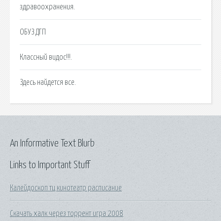
здравоохранения.
ОБУЗ ДГП
Классный видос!!!.
Здесь найдется все.
An Informative Text Blurb
Links to Important Stuff
Калейдоскоп тц кинотеатр расписание
Скачать халк через торрент игра 2008