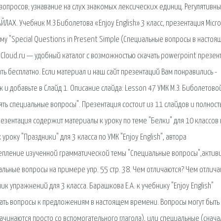
вопросов; узнавание на слух знакомых лексических единиц. Регулятивн
АХ. Учебник М.З Биболетова «Enjoy English» 3 класс, презентация Micro
ему "Special Questions in Present Simple (Специальные вопросы в настоя
tCloud.ru — удобный каталог с возможностью скачать powerpoint презе
ть бесплатно. Если материал и наш сайт презентаций Вам понравились -
и добавьте в Слайд 1. Описание слайда: Lesson 47 УМК М.З. Биболетовой
лять специальные вопросы". Презентация состоит из 11 слайдов и полнос
езентация содержит материалы к уроку по теме "Белки" для 10 классов 
уроку "Праздники" для 3 класса по УМК "Enjoy English", автора
репление изученной грамматической темы "Специальные вопросы",актив
льные вопросы на примере упр. 55 стр. 38. Чем отличаются? Чем отлича
к упражнений для 3 класса. Барашкова Е.А. к учебнику "Enjoy English"
авать вопросы к предложениям в настоящем времени. Вопросы могут быть
ачинаются просто со вспомогательного глагола), или специальные (снача