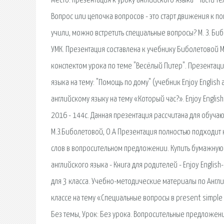
место. презентация к уроку английского языка "Части те
Вопрос или цепочка вопросов - это старт движения к по
учили, можно встретить специальные вопросы? М. З. Биб
УМК. Презентация составлена к учебнику Биболетовой М.
конспектом урока по теме "Весёлый Питер". Презентация 
языка на тему: "Помощь по дому" (учебник Enjoy English 
английскому языку на тему «Который час?». Enjoy English.
2016 - 144с. Данная презентация рассчитана для обучаю
М.З.Биболетовой, О.А Презентация полностью подходит 
слов в вопросительном предложении. Купить бумажную и
английского языка - Книга для родителей - Enjoy English
для 3 класса. Учебно-методические материалы по Англий
классе на тему «Специальные вопросы в present simple
Без темы, Урок: Без урока. Вопросительные предложения. 