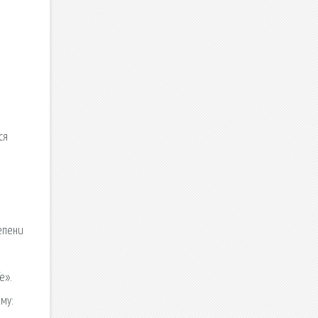
ся
епени
e».
му: