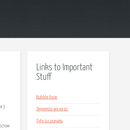
Links to Important
Stuff
Bubble bear
я 3
Эмулятор wii на pc
Tvtv su скачать
остом