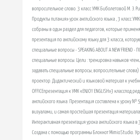
вопросительное слово. 3 класс УМК Биболетовой М. З. Pub
Продукты питания» урок английского языка , 3 класс УМК
собраны в один раздел для педагогов, которые примен
презентация по английскому языку для 3 класса, котору
специальные вопросы - SPEAKING ABOUT A NEW FRIEND - 
специальные вопросы. Цели : тренировка навыков чтен
задавать специальные вопросы; вопросительные слова) 
проектор. Дидактический и языковой материал к учебно
OFFICEпрезентация к УМК «ENJOY ENGLISH»3 класспод ред
английского языка. Презентация составлена к уроку №
визуалами, и самая простейшая презентация материала
Интерактивная презентация урока английского языка в 3 к
Создана с помощью программы Блокнот MimioStudio. Урок