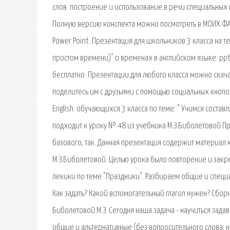
слов. построение и использование в речи специальных 
Полную версию конспекта можно посмотреть в МОИХ ФАЙЛ
Power Point. Презентация для школьников 3 класса на т
простом времени)" о временах в английском языке. pp
бесплатно. Презентации для любого класса можно скача
поделитесь им с друзьями с помощью социальных кнопок 
English. обучающихся 3 класса по теме: " Учимся состав
подходит к уроку № 48 из учебника М.З.Биболетовой Пр
базового, так. Данная презентация содержит материал к 
М.З.Биболетовой. Целью урока было повторение и зак
лекики по теме "Праздники". Разбираем общие и специа
Как задать? Какой вспомогательный глагол нужен? Сборни
Биболетовой М.З. Сегодня наша задача - научиться зад
общие и альтернативные (без вопросительного слова, н