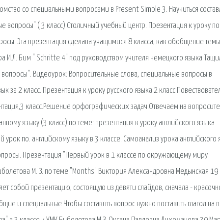
комство со специальными вопросами в Present Simple 3. Научиться состав
ые вопросы" ( 3 класс) Столичный учебный центр. Презентация к уроку по
просы. Эта презентация сделана учащимися 8 класса, как обобщение темы
ра И.Л. Бим " Schritte 4" под руководством учителя немецкого языка Тащ
вопросы". Видеоурок: Вопросительные слова, специальные вопросы в
к за 2 класс. Презентация к уроку русского языка 2 класс Повествовате
нтация,3 класс.Решение орфографических задач.Отвечаем на вопросит
ному языку (3 класс) по теме: презентация к уроку английского языка
 урок по. английскому языку в 3 классе. Самоанализ урока английского 
вопросы. Презентация "Первый урок в 1 классе по окружающему миру
иболетова М. З. по теме "Months" Виктория Александровна Медынская 19 
яет собой презентацию, состоящую из девяти слайдов, сначала - красочн
ие и специальные Чтобы составить вопрос нужно поставить глагол на 