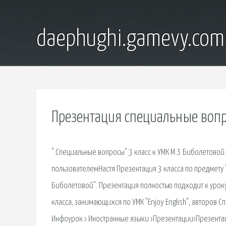
daephughi.gamevy.com
Презентация специальные вопр
" Специальные вопросы" 3 класс к УМК М.З. Биболетовой
пользователемНастя Презентация 3 класса по предмету "
Биболетовой". Презентация полностью подходит к уроку
класса, занимающихся по УМК "Enjoy English", авторов 
Инфоурок › Иностранные языки ›Презентации›Презентац