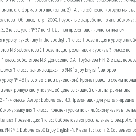
ла" в 3 классе к УМК Биболетова М.З. Оксана Павловна Лихоманова 30 Мар
ниманию, и форма этого движения. 2) - А в какой песне, которую мы с в
олетова - Обнинск, Титул, 2009. Поурочные разработки по английскому я
З., 2 класс, урок №37 по КТП. Данная презентация является планом -
к уроку к учебнику In the spotlight 3 класс. Презентация к уроку англий
автор М.З.Биболетова ). Презентации. резентация к уроку в 3 классе по
 3 класс. Биболетова М.З., Денисенко О.А., Трубанева Н.Н. 2-е изд., перера
щихся 3 класса, занимающихся по УМК "Enjoy English", авторов
к уроку № 48 ( в соответствии с учеником). Кроме правил и схемы поряд
 электронную книгу по лучшей цене со скидкой и читать: Грамматика
-2 - 3-4 классы. Автор : Биболетова М.З. Презентация для учителя-предме
скому языку для 3 класса. Конспект урока по английскому языку в треть
 tense». Презентация: 3 класс биболетова вопросительные слова.pptx, Т
УМК М.З. Биболетовой Enjoy English -3. Prezentacii.com. 2. Составь вопр