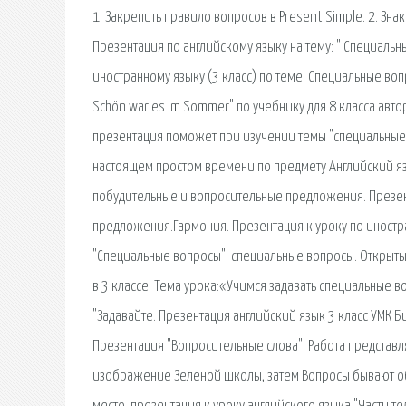
1. Закрепить правило вопросов в Present Simple. 2. Зна
Презентация по английскому языку на тему: " Специальн
иностранному языку (3 класс) по теме: Специальные во
Schön war es im Sommer" по учебнику для 8 класса авто
презентация поможет при изучении темы "специальные 
настоящем простом времени по предмету Английский язы
побудительные и вопросительные предложения. Презе
предложения.Гармония. Презентация к уроку по иностран
"Специальные вопросы". специальные вопросы. Открытый
в 3 классе. Тема урока:«Учимся задавать специальные 
"Задавайте. Презентация английский язык 3 класс УМК Б
Презентация "Вопросительные слова". Работа представл
изображение Зеленой школы, затем Вопросы бывают общ