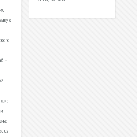
.
ами
зыку к
ского
б. -
ка
тника
ем
ема:
ос из