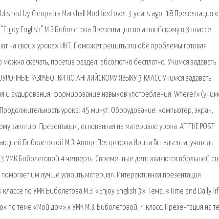
lished by Cleopatra Marshall Modified over 3 years ago. 18 Презентация «
 "Enjoy English" М.З Биболетова Презентации по английскому в 3 классе
яют на своих уроках ИКТ. Поможет решить эти обе проблемы готовая
ю можно скачать, посетив раздел, абсолютно бесплатно. Учимся задавать
ПОУРОЧНЫЕ РАЗРАБОТКИ ПО АНГЛИЙСКОМУ ЯЗЫКУ 3 КЛАСС Учимся задавать
ия и аудирования; формирование навыков употребления. Where?» (учим
Продолжительность урока: 45 минут. Оборудование: компьютер, экран,
му занятию: Презентация, основанная на материале урока. AT THE POST
акцией Биболетовой М.З. Автор: Пестрякова Ирина Витальевна, учитель
 53 УМК Биболетовой 4 четверть. Свременные дети являются вбольшей ст
 помогает им лучше усвоить материал. Интерактивная презентация
лассе по УМК Биболетова М.З. «Enjoy English 3». Тема: «Time and Daily lif
 по теме «Мой дом» к УМК М.З. Биболетовой, 4 класс. Презентация на те