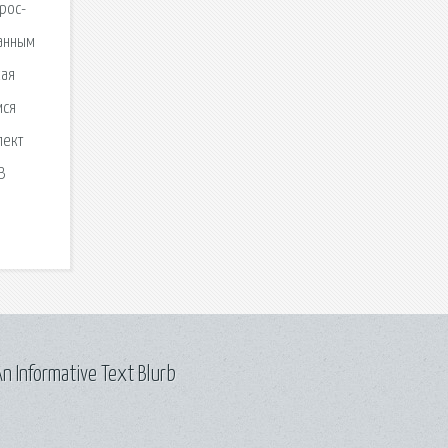
рос-
ранным
кая
мся
пект
В
n Informative Text Blurb