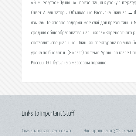
«Зимнее утро» Пушкин» - презентация к уроку литератур
Ответ. Анализаторы. Объявления. Рассылка. Главная 
языкам. Текстовое содержимое слайдов презентации:
средняя общеобразовательная школа» Кореневского рай
составлять специальные. План-конспект урока по английс
урока по биологии (8 класс) по теме: Уроки по главе Оп
России ПЭТ-бутылка в массовом порядке.
Links to Important Stuff
Скачать horizon zero dawn
Электроника пт 302 схема