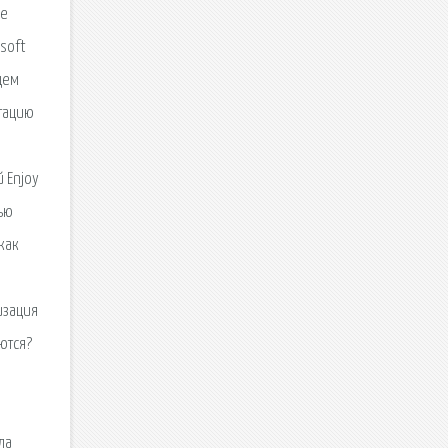
ые
soft
щем
нтацию
 Enjoy
тью
как
изация
ются?
ла