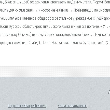
ы, 6 класс. 15 идей оформления стенгазеты на День учителя. Форум. Воп
→ Файлы для скачивания → Иностранные языки → Презентации по иност
 Муниципальное казенное общеобразовательное учреждение « Пушкарс
она Курской областиУрок английского языка в 3 классе по теме: « Учи
кому языку (5 класс) на тему: Урок английского языка 5 класс. План-конс
орно двигательная. Слайд 1. Переработка пластиковых бутылок. Слайд 3. 
A
Lego marvel superheroes
Extra скачать песни