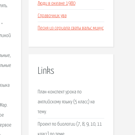
Люди в океане 1980
лять.
Справочник ува
 "
Песня из сериала сваты вальс минус
илиной
льные,
ельные
Links
языка
План-конспект урока по
английскому языку (5 класс) на
Мар.
тему.
ое
Проект по биологии (7, 8, 9, 10, 11
первое
класс) по теме.