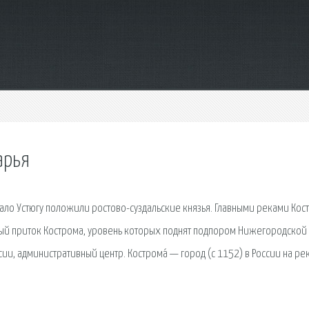
арья
чало Устюгу положили ростово-суздальские князья. Главными реками Ко
ый приток Кострома, уровень которых поднят подпором Нижегородской 
ссии, административный центр. Кострома́ — город (с 1152) в России на ре