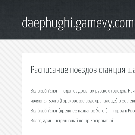
daephughi.gamevy.com
Расписание поездов станция ш
Великий Устюг — один из древних русских городов. На
являются Волга (Горьковское водохранилище) и её лев
Вели́кий У́стюг (прежнее название У́стюг) — город в Ро
Волге, административный центр Костромской.