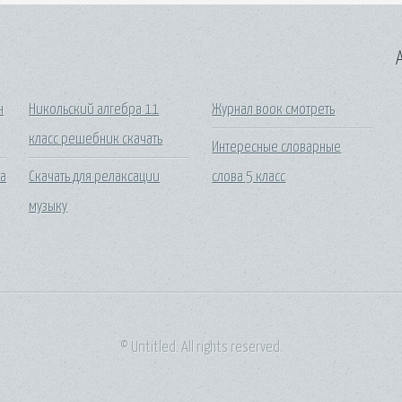
A
н
Никольский алгебра 11
Журнал воок смотреть
класс решебник скачать
Интересные словарные
на
Скачать для релаксации
слова 5 класс
музыку
© Untitled. All rights reserved.