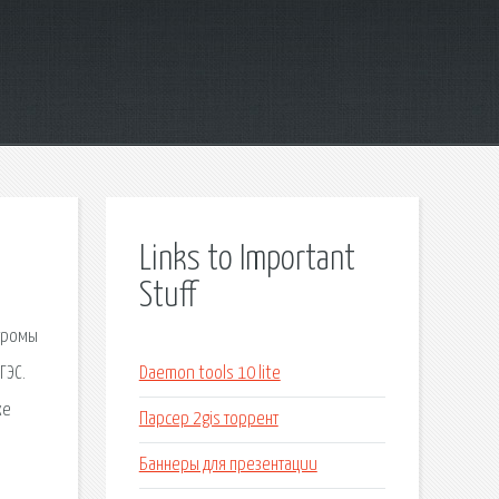
Links to Important
Stuff
стромы
ГЭС.
Daemon tools 10 lite
ке
Парсер 2gis торрент
Баннеры для презентации