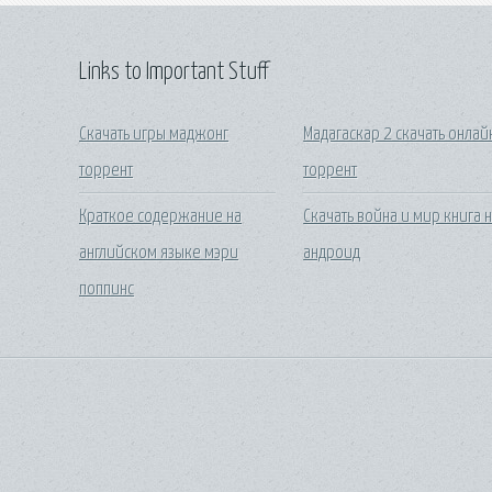
Links to Important Stuff
Скачать игры маджонг
Мадагаскар 2 скачать онлай
торрент
торрент
Краткое содержание на
Скачать война и мир книга 
английском языке мэри
андроид
поппинс