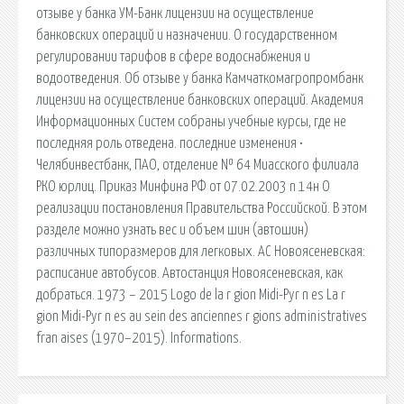
отзыве у банка УМ-Банк лицензии на осуществление
банковских операций и назначении. О государственном
регулировании тарифов в сфере водоснабжения и
водоотведения. Об отзыве у банка Камчаткомагропромбанк
лицензии на осуществление банковских операций. Академия
Информационных Систем собраны учебные курсы, где не
последняя роль отведена. последние изменения •
Челябинвестбанк, ПАО, отделение № 64 Миасского филиала
РКО юрлиц. Приказ Минфина РФ от 07.02.2003 n 14н О
реализации постановления Правительства Российской. В этом
разделе можно узнать вес и объем шин (автошин)
различных типоразмеров для легковых. АС Новоясеневская:
расписание автобусов. Автостанция Новоясеневская, как
добраться. 1973 – 2015 Logo de la r gion Midi-Pyr n es La r
gion Midi-Pyr n es au sein des anciennes r gions administratives
fran aises (1970–2015). Informations.