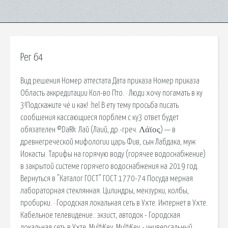
Рег 64
Вид решения Номер аттестата Дата приказа Номер приказа
Область аккредитации Кол-во Пто. · Люди хочу погамать в ку
3!Подскажите чё и как! :hel В ету тему просьба писать
сообшения кассающиеся порблем с ку3 ответ будет
обязателен ©DaRk. Лай (Лаий, др.-греч. Λάϊος) — в
древнегреческой мифологии царь Фив, сын Лабдака, муж
Иокасты. Тарифы на горячую воду (горячее водоснабжение)
в закрытой системе горячего водоснабжения на 2019 год.
Вернуться в "Каталог ГОСТ" ГОСТ 1770-74 Посуда мерная
лабораторная стеклянная. Цилиндры, мензурки, колбы,
пробирки. · Городская локальная сеть в Ухте. Интернет в Ухте.
Кабельное телевидение.: экзист, автодок - Городская
локальная сеть в Ухте. MultiKey. MultiKey - универсальный