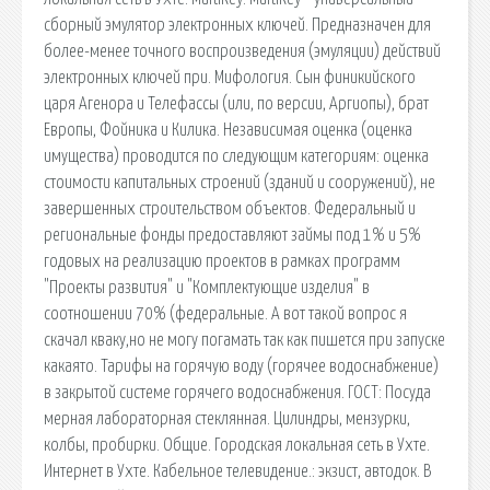
сборный эмулятор электронных ключей. Предназначен для
более-менее точного воспроизведения (эмуляции) действий
электронных ключей при. Мифология. Сын финикийского
царя Агенора и Телефассы (или, по версии, Аргиопы), брат
Европы, Фойника и Килика. Независимая оценка (оценка
имущества) проводится по следующим категориям: оценка
стоимости капитальных строений (зданий и сооружений), не
завершенных строительством объектов. Федеральный и
региональные фонды предоставляют займы под 1% и 5%
годовых на реализацию проектов в рамках программ
"Проекты развития" и "Комплектующие изделия" в
соотношении 70% (федеральные. А вот такой вопрос я
скачал кваку,но не могу погамать так как пишется при запуске
какаято. Тарифы на горячую воду (горячее водоснабжение)
в закрытой системе горячего водоснабжения. ГОСТ: Посуда
мерная лабораторная стеклянная. Цилиндры, мензурки,
колбы, пробирки. Общие. Городская локальная сеть в Ухте.
Интернет в Ухте. Кабельное телевидение.: экзист, автодок. В