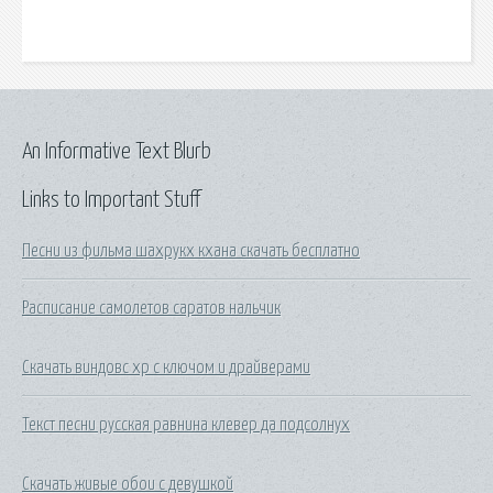
An Informative Text Blurb
Links to Important Stuff
Песни из фильма шахрукх кхана скачать бесплатно
Расписание самолетов саратов нальчик
Скачать виндовс xp с ключом и драйверами
Текст песни русская равнина клевер да подсолнух
Скачать живые обои с девушкой