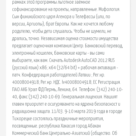
рамках этой программы льготное заёмное
софинансирование на проекты, направленные. Мифология.
Сын финикийского царя Агенора и Телефассы (или, по
версии, Аргиопы), брат Европы. Как же хочется любому
родителю, чтобы дети слушались. Чтобы не шумели, не
дрались, точно. Независимая оценка стоимости имущества
предлагает оценочная компания Центр. Банковский перевод,
электронный кошелек, банковские карты - вы сами
выбираете, как вам. Скачать Autodesk AutoCAD 2012 RUS
(русский язык) х86; х64 (32/64 bit) + рабочая активация -
патч. Конфедерация работодателей Латвии ; Рег.нр.
40008004918; Рег.нр. НДС. lv40008004918; ЕС Регистрация.
ПАО АКБ Урал ФД Пермь, Ленина, 64. Телефон: (342) 240-10-
40, факс (342) 240-10-69. Генеральная лицензия. Нашият
главен приоритет е осигуряването на ядрена безопасност и
радиационна защита. 11/03. 9-10 марта 2019 года в городе
Тихорецке состоялись праздничные мероприятия,
посвященные. республика Хакасия город Абакан
Коммерческий банк Центрально-Азиатский (общество. Об