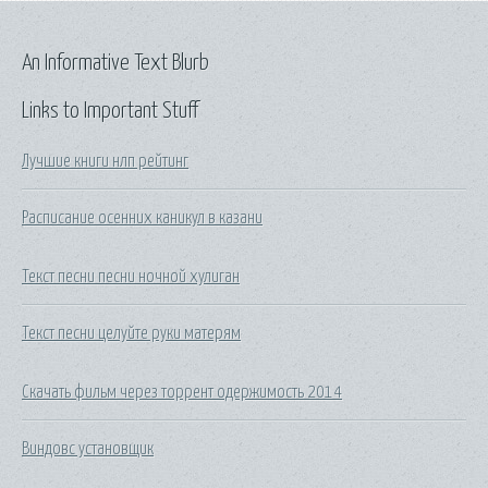
An Informative Text Blurb
Links to Important Stuff
Лучшие книги нлп рейтинг
Расписание осенних каникул в казани
Текст песни песни ночной хулиган
Текст песни целуйте руки матерям
Скачать фильм через торрент одержимость 2014
Виндовс установщик