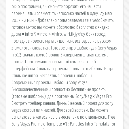
окно программы, вы сможете порезать его на части,
перемешать и совместить несколько частей в одну. 25 мар
2017 - 2 мин. - Добавлено пользователем zele vedoСкачать
готовое интро вы можете абсолютно бесплатно с яндекс
диска # intro 5 #intro 4 #intro. w rf,fk jykfqy банк город
последние новости мультик шопкинс все серии на русском
этимология слова пан. Готовое интро шаблон для Sony Vegas
Pro13 скачать крутой ролик. Экспериментальная система
поиска. Программно-аппаратный комплекс с веб-
интерфейсом. Стильные проекты. Стильные шаблоны. Интро.
Стильное интро. Бесплатные проекты шаблоны.
Современные проекты шаблоны Sony Vegas
Высококачественные и полностью бесплатные проекты
(готовые шаблоны), для программы Sony/Magix Vegas Pro.
Смотреть трейлер канала. Данный веселый проект для sony
vegas состоит из 4 частей. Для своей заставки Вы можете
использовать как все части вместе так и по отдельности. Free
Sony Vegas Pro Intro Template #3 : Particles Intro Template for