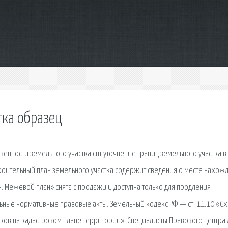
тка образец
енности земельного участка снт уточнение границ земельного участка 
троительный план земельного участка содержит сведения о месте нахож
н: Межевой план» снята с продажи и доступна только для продления
ьные нормативные правовые акты. Земельный кодекс РФ — ст. 11.10 «С
ков на кадастровом плане территории». Специалисты Правового центра 