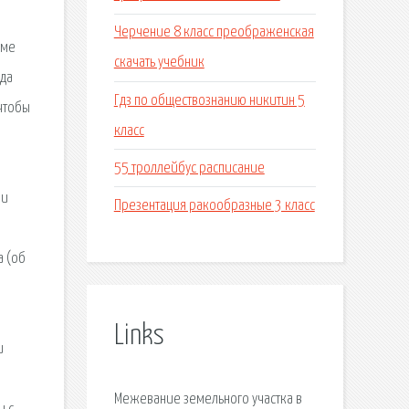
Черчение 8 класс преображенская
еме
скачать учебник
гда
Гдз по обществознанию никитин 5
чтобы
класс
55 троллейбус расписание
ии
Презентация ракообразные 3 класс
а (об
Links
и
Межевание земельного участка в