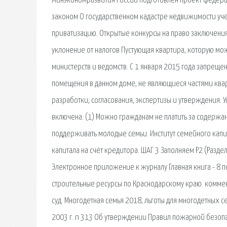
Минэкономразвития России подготовлен проект федераль
законом О государственном кадастре недвижимости учет
приватизацию. Открытые конкурсы на право заключения 
уклонение от налогов Пустующая квартира, которую мо
министерств и ведомств. С 1 января 2015 года запрещен
помещения в данном доме, не являющиеся частями ква
разработки, согласования, экспертизы и утверждения. 
включена. (1) Можно гражданам не платить за содержа
поддерживать молодые семьи. Институт семейного капи
капитала на счёт кредитора. ШАГ 3 Заполняем Р2 (Разде
Электронное приложение к журналу Главная книга - 8 п
строительные ресурсы по Краснодарскому краю. коммен
суд. Многодетная семья 2018, льготы для многодетных 
2003 г. n 313 Об утверждении Правил пожарной безопас