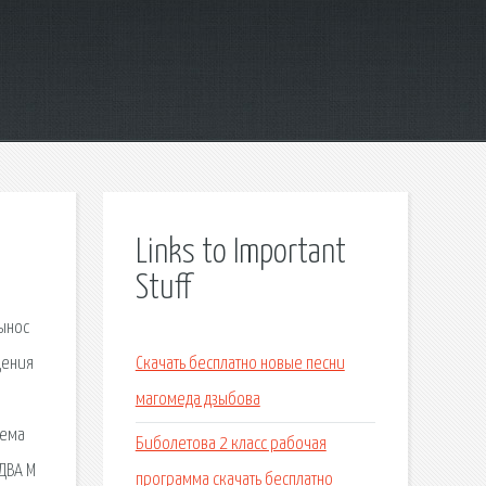
Links to Important
Stuff
вынос
дения
Скачать бесплатно новые песни
магомеда дзыбова
хема
Биболетова 2 класс рабочая
ДВА М
программа скачать бесплатно