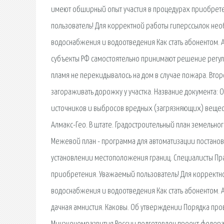
имеют обширный опыт участия в процедурах приобрете
пользователь! Для корректной работы гиперссылок нео
водоснабжения и водоотведения Как стать абонентом. 
субъекты РФ самостоятельно принимают решение регули
пламя не перекидывалось на дом в случае пожара. Вто
загораживать дорожку у участка. Название документа
источников и выбросов вредных (загрязняющих) вещес
Алмакс-Гео. В штате. Градостроительный план земельно
Межевой план - программа для автоматизации постановк
установлении местоположения границ. Специалисты Пр
приобретения. Уважаемый пользователь! Для корректн
водоснабжения и водоотведения Как стать абонентом. А
дачная амнистия. Каковы. Об утверждении Порядка пр