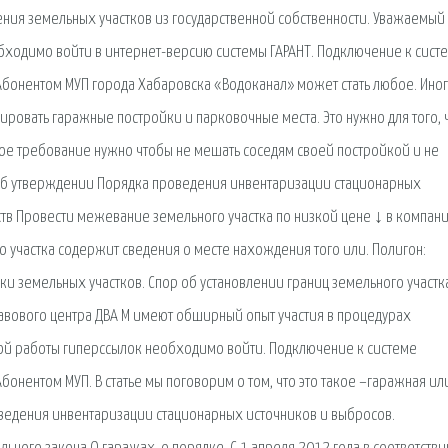
ния земельных участков из государственной собственности. Уважаемый
бходимо войти в интернет-версию системы ГАРАНТ. Подключение к сист
Абонентом МУП города Хабаровска «Водоканал» может стать любое. Ино
ровать гаражные постройки и парковочные места. Это нужно для того, 
рое требование нужно чтобы не мешать соседям своей постройкой и не
: Об утверждении Порядка проведения инвентаризации стационарных
тв Провести межевание земельного участка по низкой цене ↓ в компан
го участка содержит сведения о месте нахождения того или. Полигон:
и земельных участков. Спор об установлении границ земельного участк
авового центра ДВА М имеют обширный опыт участия в процедурах
ой работы гиперссылок необходимо войти. Подключение к системе
бонентом МУП. В статье мы поговорим о том, что это такое –гаражная ил
оведения инвентаризации стационарных источников и выбросов.