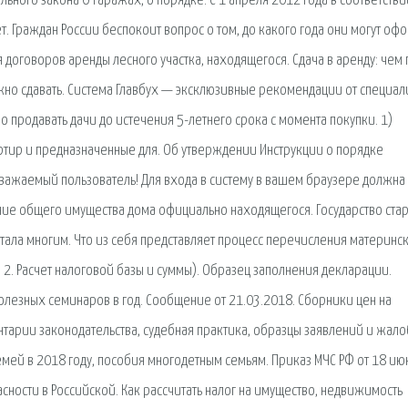
ного закона О гаражах, о порядке. С 1 апреля 2012 года в соответстви
. Граждан России беспокоит вопрос о том, до какого года они могут оф
договоров аренды лесного участка, находящегося. Сдача в аренду: чем 
жно сдавать. Система Главбух — эксклюзивные рекомендации от специал
о продавать дачи до истечения 5-летнего срока с момента покупки. 1)
ртир и предназначенные для. Об утверждении Инструкции о порядке
Уважаемый пользователь! Для входа в систему в вашем браузере должна
ние общего имущества дома официально находящегося. Государство ста
тала многим. Что из себя представляет процесс перечисления материнс
л 2. Расчет налоговой базы и суммы). Образец заполнения декларации.
олезных семинаров в год. Сообщение от 21.03.2018. Сборники цен на
тарии законодательства, судебная практика, образцы заявлений и жало
семей в 2018 году, пособия многодетным семьям. Приказ МЧС РФ от 18 ию
ности в Российской. Как рассчитать налог на имущество, недвижимость