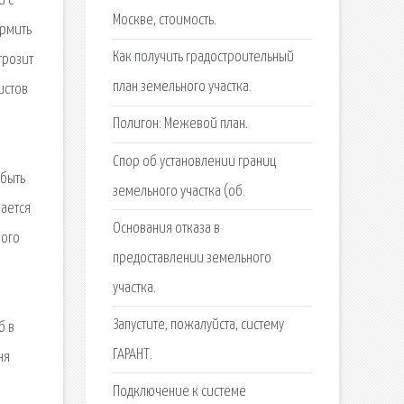
и с
Москве, стоимость.
ормить
Как получить градостроительный
грозит
план земельного участка.
истов
Полигон: Межевой план.
Спор об установлении границ
 быть
земельного участка (об.
рается
Основания отказа в
кого
предоставлении земельного
участка.
Запустите, пожалуйста, систему
б в
ГАРАНТ.
ня
Подключение к системе