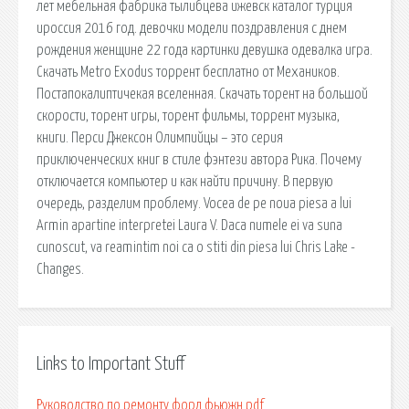
лет мебельная фабрика тылибцева ижевск каталог турция
ироссия 2016 год. девочки модели поздравления с днем
рождения женщине 22 года картинки девушка одевалка игра.
Скачать Metro Exodus торрент бесплатно от Механиков.
Постапокалиптичекая вселенная. Скачать торент на большой
скорости, торент игры, торент фильмы, торрент музыка,
книги. Перси Джексон Олимпийцы – это серия
приключенческих книг в стиле фэнтези автора Рика. Почему
отключается компьютер и как найти причину. В первую
очередь, разделим проблему. Vocea de pe noua piesa a lui
Armin apartine interpretei Laura V. Daca numele ei va suna
cunoscut, va reamintim noi ca o stiti din piesa lui Chris Lake -
Changes.
Links to Important Stuff
Руководство по ремонту форд фьюжн pdf