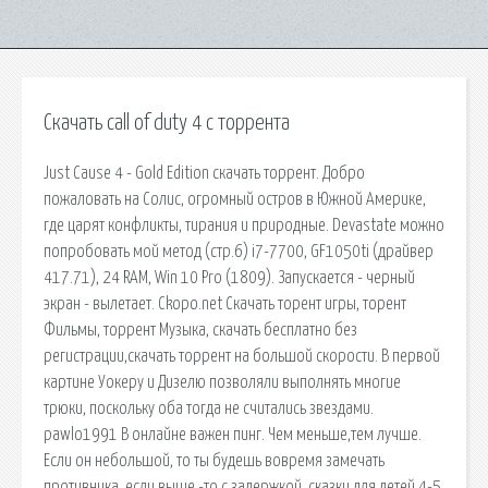
Скачать call of duty 4 c торрента
Just Cause 4 - Gold Edition скачать торрент. Добро
пожаловать на Солис, огромный остров в Южной Америке,
где царят конфликты, тирания и природные. Devastate можно
попробовать мой метод (стр.6) i7-7700, GF1050ti (драйвер
417.71), 24 RAM, Win 10 Pro (1809). Запускается - черный
экран - вылетает. Ckopo.net Скачать торент игры, торент
Фильмы, торрент Музыка, скачать бесплатно без
регистрации,скачать торрент на большой скорости. В первой
картине Уокеру и Дизелю позволяли выполнять многие
трюки, поскольку оба тогда не считались звездами.
pawlo1991 В онлайне важен пинг. Чем меньше,тем лучше.
Если он небольшой, то ты будешь вовремя замечать
противника, если выше -то с задержкой. сказки для детей 4-5