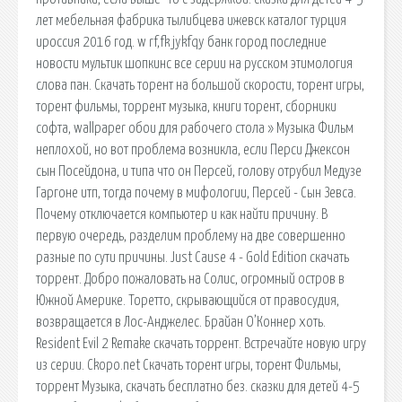
лет мебельная фабрика тылибцева ижевск каталог турция
ироссия 2016 год. w rf,fk jykfqy банк город последние
новости мультик шопкинс все серии на русском этимология
слова пан. Скачать торент на большой скорости, торент игры,
торент фильмы, торрент музыка, книги торент, сборники
софта, wallpaper обои для рабочего стола » Музыка Фильм
неплохой, но вот проблема возникла, если Перси Джексон
сын Посейдона, и типа что он Персей, голову отрубил Медузе
Гаргоне итп, тогда почему в мифологии, Персей - Сын Зевса.
Почему отключается компьютер и как найти причину. В
первую очередь, разделим проблему на две совершенно
разные по сути причины. Just Cause 4 - Gold Edition скачать
торрент. Добро пожаловать на Солис, огромный остров в
Южной Америке. Торетто, скрывающийся от правосудия,
возвращается в Лос-Анджелес. Брайан О’Коннер хоть.
Resident Evil 2 Remake скачать торрент. Встречайте новую игру
из серии. Ckopo.net Скачать торент игры, торент Фильмы,
торрент Музыка, скачать бесплатно без. сказки для детей 4-5