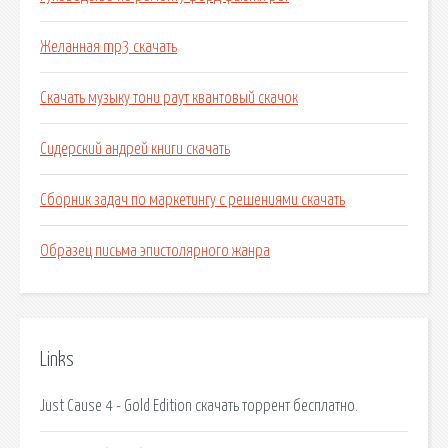
Желанная mp3 скачать
Скачать музыку тони раут квантовый скачок
Сидерский андрей книги скачать
Сборник задач по маркетингу с решениями скачать
Образец письма эпистолярного жанра
Links
Just Cause 4 - Gold Edition скачать торрент бесплатно.