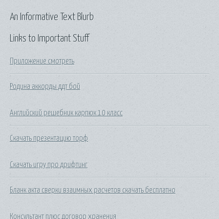
An Informative Text Blurb
Links to Important Stuff
Приложение смотреть
Родина аккорды ддт бой
Английский решебник карпюк 10 класс
Скачать презентацию торф
Скачать игру про дрифтинг
Бланк акта сверки взаимных расчетов скачать бесплатно
Консультант плюс договор хранения