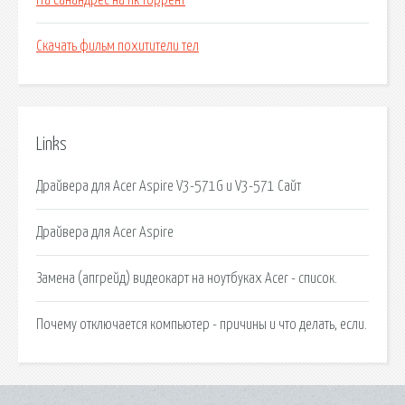
Гта санандрес на пк торрент
Скачать фильм похитители тел
Links
Драйвера для Acer Aspire V3-571G и V3-571 Сайт
Драйвера для Acer Aspire
Замена (апгрейд) видеокарт на ноутбуках Acer - список.
Почему отключается компьютер - причины и что делать, если.