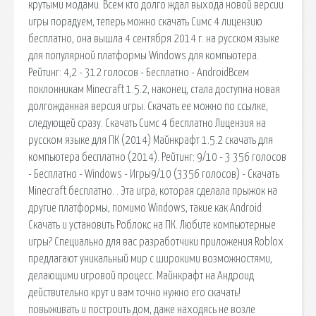
крутыми модами. Всем кто долго ждал выхода новой версии
игры порадуем, теперь можно скачать Симс 4 лицензию
бесплатно, она вышла 4 сентября 2014 г. на русском языке
для популярной платформы Windows для компьютера.
Рейтинг: 4,2 - 312 голосов - Бесплатно - AndroidВсем
поклонникам Minecraft 1.5.2, наконец, стала доступна новая
долгожданная версия игры. Скачать ее можно по ссылке,
следующей сразу. Скачать Симс 4 бесплатно Лицензия на
русском языке для ПК (2014) Майнкрафт 1.5.2 скачать для
компьютера бесплатно (2014). Рейтинг: 9/10 - 3 356 голосов
- Бесплатно - Windows - Игры9/10 (3356 голосов) - Скачать
Minecraft бесплатно. . Эта игра, которая сделала прыжок на
другие платформы, помимо Windows, такие как Android
Скачать и установить Роблокс на ПК. Любите компьютерные
игры? Специально для вас разработчики приложения Roblox
предлагают уникальный мир с широкими возможностями,
делающими игровой процесс. Майнкрафт на Андроид
действительно крут и вам точно нужно его скачать!
повыживать и построить дом, даже находясь не возле