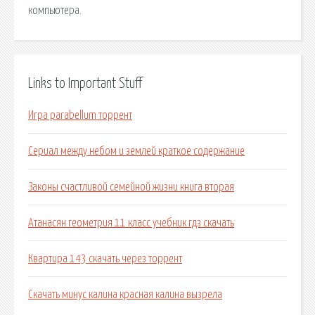
компьютера.
Links to Important Stuff
Игра parabellum торрент
Сериал между небом и землей краткое содержание
Законы счастливой семейной жизни книга вторая
Атанасян геометрия 11 класс учебник гдз скачать
Квартира 143 скачать через торрент
Скачать минус калина красная калина вызрела