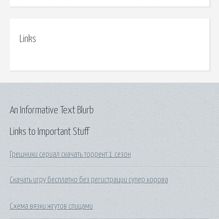
Links
An Informative Text Blurb
Links to Important Stuff
Грешники сериал скачать торрент 1 сезон
Скачать игру бесплатно без регистрации супер корова
Схема вязки жгутов спицами