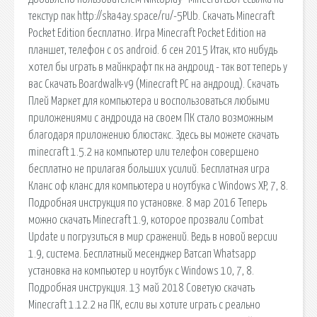
текстур пак http://ska4ay.space/ru/-5PUb. Скачать Minecraft
Pocket Edition бесплатно. Игра Minecraft Pocket Edition на
планшет, телефон с os android. 6 сен 2015 Итак, кто нибудь
хотел бы играть в майнкрафт пк на андроид - так вот теперь у
вас Скачать Boardwalk-v9 (Minecraft PC на андроид). Скачать
Плей Маркет для компьютера и воспользоваться любыми
приложениями с андроида на своем ПК стало возможным
благодаря приложению блюстакс. Здесь вы можете скачать
minecraft 1.5.2 на компьютер или телефон совершено
бесплатно не прилагая больших усилий. Бесплатная игра
Кланс оф кланс для компьютера и ноутбука с Windows XP, 7, 8.
Подробная инструкция по установке. 8 мар 2016 Теперь
можно скачать Minecraft 1.9, которое прозвали Combat
Update и погрузиться в мир сражений. Ведь в новой версии
1.9, система. Бесплатный месенджер Ватсап Whatsapp
установка на компьютер и ноутбук с Windows 10, 7, 8.
Подробная инструкция. 13 май 2018 Советую скачать
Minecraft 1.12.2 на ПК, если вы хотите играть с реально