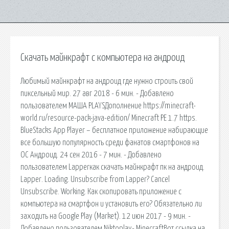
Скачать майнкрафт с компьютера на андроид
Любимый майнкрафт на андроид где нужно строить свой
пиксельный мир. 27 авг 2018 - 6 мин. - Добавлено
пользователем МАША PLAYSДополнение https://minecraft-
world.ru/resource-pack-java-edition/ Minecraft PE 1.7 https.
BlueStacks App Player – бесплатное приложение набирающие
все большую популярность среди фанатов смартфонов на
ОС Андроид. 24 сен 2016 - 7 мин. - Добавлено
пользователем Lapperкак скачать майнкрафт пк на андроид.
Lapper. Loading. Unsubscribe from Lapper? Cancel
Unsubscribe. Working. Как скопировать приложение с
компьютера на смартфон и установить его? Обязательно ли
заходить на Google Play (Market). 12 июн 2017 - 9 мин. -
Добавлено пользователем Niktoplay- MinecraftВот ссылка на