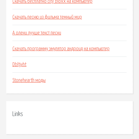
Скачать бесплатно city bloxx на компьютер
Скачать песню из фильма темный мир
А олени лучше текст песни
Скачать программу эмулятор андроид на компьютер
Dbltjvht
Stonehearth моды
Links