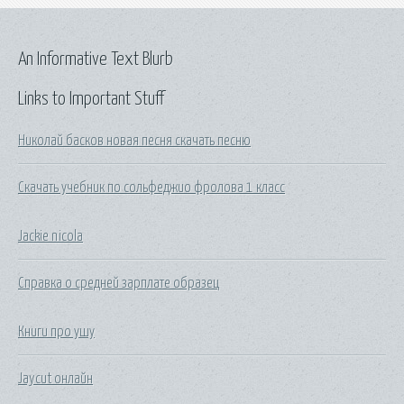
An Informative Text Blurb
Links to Important Stuff
Николай басков новая песня скачать песню
Скачать учебник по сольфеджио фролова 1 класс
Jackie nicola
Справка о средней зарплате образец
Книги про ушу
Jaycut онлайн