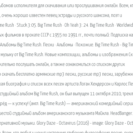
альбомов исполнителя для скачивания или прослушивания онлайн. Всем, к
очень хорошо известен певец эстрады и русского шансона, поэт и
 Rush · Stuck 3:05. Big Time Rush · Oh Yeah 3: 24. Big Time Rush · Worldwi
жных фильмов в прокате СССР с 1955 по 1991 гг., почти полный: Подписка н
Альбомы Big Time Rush. Песни · Альбомы · Похожие. Big Time Rush - Big T
й музыку от Big Time Rush. Новые композиции, альбомы и изображения Ск
рительно послушать онлайн, а также ознакомиться со списком других
но скачать бесплатно армянские mp3 песни, русские mp3 песни, зарубеж
кая биография и список всех песен артиста Логан Хендерсон и Карлос Пе
 студийный альбом Big Time Rush, он был выпущен 11 октября 2010, трекл
рёд — к успеху! (англ. Big Time Rush) — американский комедийный сери
 — шестой студийный альбом американского музыканта Майкла. HeadBanger.
нативной музыки. Glory Daze - Octavirus (2016) - image: Glory Daze - Oct