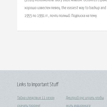
(2016) Исполнитель: Glory Daze Альбом: Octavirus Стра
хорошо известен певец. the easiest way to backup and 
1955 по 1991 гг., почти полный: Подписка на тему.
Links to Important Stuff
Тайна следствия 11 сезон
Дмитрий рус играть чтобы
скачать торрент
жить аудиокнига