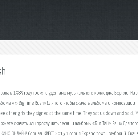
sh
вана в 1985 году тремя студентами музыкального колледжа Беркли. На 
ьбомы «○ Big Time Rush» Для того чтобы скачать альбомы и композиции 
hree other girls they signed at the same time. They sat us down and said, 
ы можете скачать или прослушать песни и альбомы «Биг Тайм Раш» Для тог
ТЬ КИНО ОНЛАЙН! Сериал: КВЕСТ 2015 1 серия Expand text… глубокий. Скач