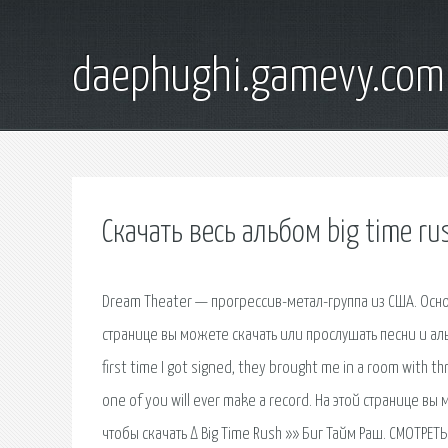
daephughi.gamevy.com
Скачать весь альбом big time ru
Dream Theater — прогрессив-метал-группа из США. Осно
странице вы можете скачать или прослушать песни и ал
first time I got signed, they brought me in a room with t
one of you will ever make a record. На этой странице в
чтобы скачать Δ Big Time Rush »» Биг Тайм Раш. СМОТРЕ