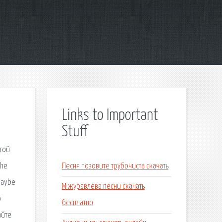
Links to Important
Stuff
этой
The
Песня позовите трубочиста скачать
‘Maybe
М журавлева песни скачать
о
бесплатно
айте