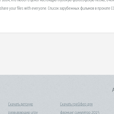
на. Всем, кто любит и ценит настоящую глубокую философскую песню, очен
share your files with everyone. Список зарубежных фильмов в прокате СС
A
Скачать детскую
Скачать грейфер для
развивающую игру
фарминг симулятор 2015