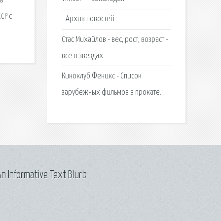
ь
СР с
- Архив новостей.
Стас Михайлов - вес, рост, возраст -
все о звездах.
Киноклуб Феникс - Список
зарубежных фильмов в прокате.
n Informative Text Blurb