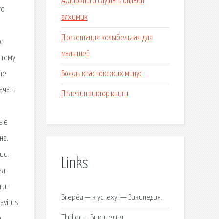
Аудиокниги слушать онлайн
то
алхимик
Презентация колыбельная для
de
малышей
а тему
Вождь краснокожих минус
ime
ачать
Пелевин виктор книги
ные
на.
ист
Links
ал
ru -
Вперёд — к успеху! — Википедия.
avirus
Thriller — Википедия.