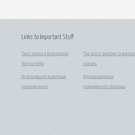
Links to Important Stuff
Текст песни я благодарна
The doors альбом l a woma
богу за тебя
скачать
Исчезнувшие животные
Журнал ведения
красная книга
гражданской обороны