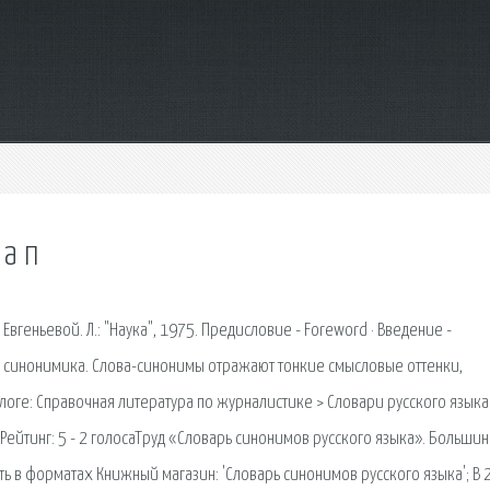
 а п
вгеньевой. Л.: "Наука", 1975. Предисловие - Foreword · Введение -
го синонимика. Слова-синонимы отражают тонкие смысловые оттенки,
логе: Справочная литература по журналистике > Словари русского языка
Рейтинг: 5 - 2 голосаТруд «Словарь синонимов русского языка». Большин
 в форматах Книжный магазин: 'Словарь синонимов русского языка'; В 