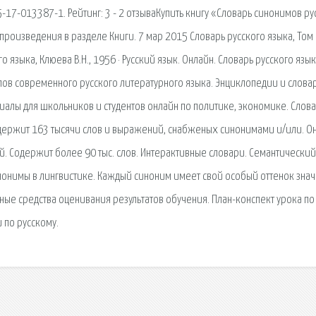
BN: 5-17-013387-1. Рейтинг: 3 - 2 отзываКупить книгу «Словарь синонимов р
 произведения в разделе Книги. 7 мар 2015 Словарь русского языка, Том 
 языка, Клюева В.Н., 1956 · Русский язык. Онлайн. Словарь русского языка
. слов современного русского литературного языка. Энциклопедии и слова
иалы для школьников и студентов онлайн по политике, экономике. Слов
 содержит 163 тысячи слов и выражений, снабженых синонимами и/или. О
ьевой. Содержит более 90 тыс. слов. Интерактивные словари. Семантический
инонимы в лингвистике. Каждый синоним имеет свой особый оттенок знач
нные средства оценивания результатов обучения. План-конспект урока по
 по русскому.