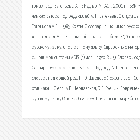
томах. ред. Евгеньева, А.П.; Изд-во: М.: АСТ, 2001 г.; IS
языка» автора Под редакцией А. П. Евгеньевой и другие
Евгеньева А.П., 1985 Краткий словарь синонимов русского
х т.; Под ред. А. П. Евгеньевой. Содержит более 90 тыс
русскому языку, иностранному языку. Справочные матер
синонимов системы АSIS (r) для Lingvo 8 и 9. Словарь
Словарь русского языка: В 4-х т.; Под ред. А. П. Евген
словарь под общей ред. Н. Ю. Шведовой охватывает. С
отличающий его. А.П. Чернявская, Б.С. Гречин. Совреме
русскому языку (6 класс) на тему: Поурочные разработки