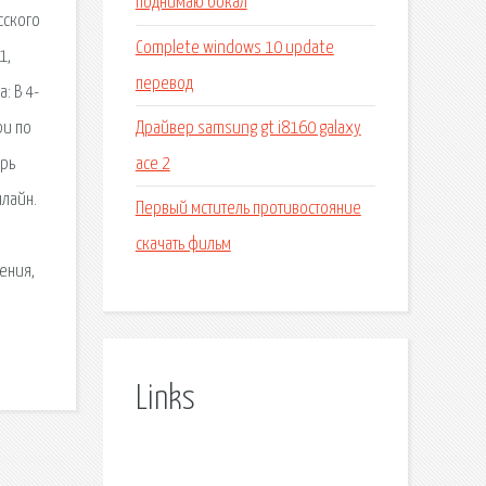
поднимаю бокал
усского
Complete windows 10 update
1,
перевод
: В 4-
Драйвер samsung gt i8160 galaxy
ри по
ace 2
арь
нлайн.
Первый мститель противостояние
скачать фильм
ения,
Links