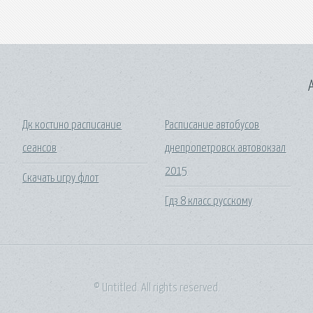
A
n
Дк костино расписание
Расписание автобусов
сеансов
днепропетровск автовокзал
2015
Скачать игру флот
Гдз 8 класс русскому
© Untitled. All rights reserved.