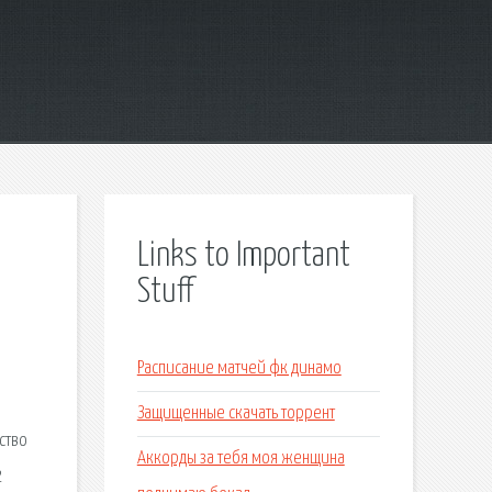
Links to Important
Stuff
Расписание матчей фк динамо
Защищенные скачать торрент
ство
Аккорды за тебя моя женщина
2