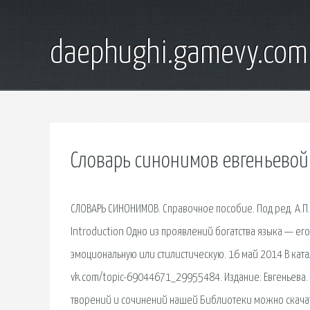
daephughi.gamevy.com
Словарь синонимов евгеньевой
СЛОВАРЬ СИНОНИМОВ. Справочное пособие. Под ред. А.П. Е
Introduction Одно из проявлений богатства языка — е
эмоциональную или стилистическую. 16 май 2014 В ката
vk.com/topic-69044671_29955484. Издание: Евгеньева. 
творений и сочинений нашей Библиотеки можно скачать