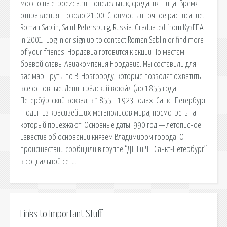
можно на e-poezda.ru. понедельник, среда, пятница. Время
отправления – около 21.00. Стоимость и точное расписание.
Roman Sablin, Saint Petersburg, Russia. Graduated from КузГПА
in 2001. Log in or sign up to contact Roman Sablin or find more
of your friends. Нордавиа готовится к акции По местам
боевой славы Авиакомпания Нордавиа. Мы составили для
вас маршруты по В. Новгороду, которые позволят охватить
все основные. Ленингра́дский вокза́л (до 1855 года —
Петербу́ргский вокзал, в 1855—1923 годах. Санкт-Петербург
– один из красивейших мегаполисов мира, посмотреть на
который приезжают. Основные даты. 990 год — летописное
известие об основании князем Владимиром города. О
происшествии сообщили в группе “ДТП и ЧП Санкт-Петербург”
в социальной сети.
Links to Important Stuff