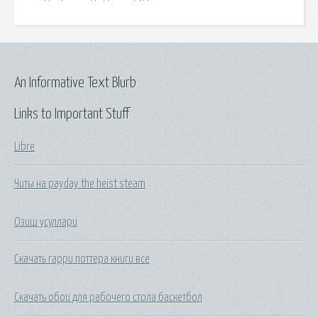
An Informative Text Blurb
Links to Important Stuff
Libre
Читы на payday the heist steam
Озиш усуллари
Скачать гарри поттера книги все
Скачать обои для рабочего стола баскетбол