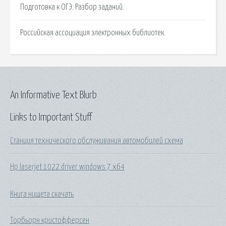
Подготовка к ОГЭ: Разбор заданий.
Российская ассоциация электронных библиотек.
An Informative Text Blurb
Links to Important Stuff
Станция технического обслуживания автомобилей схема
Hp laserjet 1022 driver windows 7 x64
Книга нищета скачать
Торбьорн кристофферсен