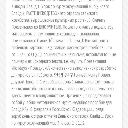
выводы. Слайд 1. Урок по курсу окружающий мир 3 класс.
Слайд 2. РАСТЕНИЕВОДСТВО - это отрасль сельского
хозяйства, выращивание культурных растений. Скачать
Презентация ко ДНЮ УЧИТЕЛЯ. После того как вы поделитесь
материалом внизу появится ссылка для скачивания.
Презентация о букве “Б” Скачать – bukva_b Рассмотрите с
ребёнком картинки на 3 слайде. рассмотреть требования к
сочинению (15.1), применить их на письме, используя точные
примеры из исходного текста, т.е. научить. Презентация
\Holidays - Праздники\ качественно выполненная разработка
для уроков английского. 안녕 친구! анньён чингу Привет,
друзья! Пополняйте свой словарный запас используя только.
Как возник оборот еще и конь не валялся? Действительно ли
здесь имеется в виду животное. Презентация представляет
собой учебно-методическое мультимедийное пособие для.
Слайд №2: 8 февраля в Российской Федерации и ряде
зарубежных стран отметят День юного героя. Слайд 1. Урок
по курсу окружающий мир 3 класс. Слайд 2.