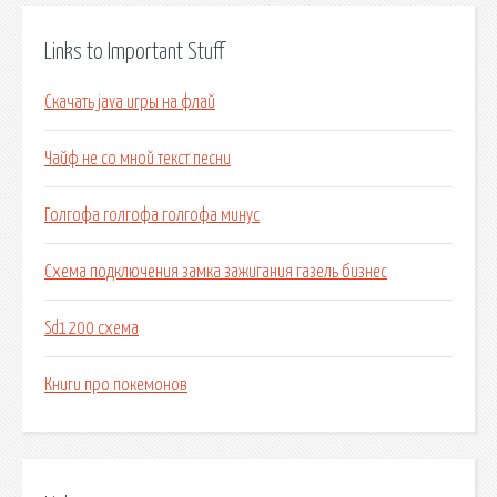
Links to Important Stuff
Скачать java игры на флай
Чайф не со мной текст песни
Голгофа голгофа голгофа минус
Схема подключения замка зажигания газель бизнес
Sd1200 схема
Книги про покемонов