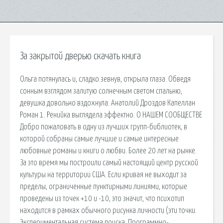
За закрытой дверью скачать книга
Ольга потянулась и, сладко зевнув, открыла глаза. Обведя
сонным взглядом залитую солнечным светом спальню,
девушка довольно вздохнула. Анатолий Дроздов Капеллан
Роман 1. Ренийка выглядела эффектно. О НАШЕМ СООБЩЕСТВЕ
Добро пожаловать в одну из лучших групп-библиотек, в
которой собраны самые лучшие и самые интересные
любовные романы и книги о любви. Более 20 лет на рынке.
За это время мы построили самый настоящий центр русской
культуры на территории США. Если кривая не выходит за
пределы, ограниченные пунктирными линиями, которые
проведены из точек +10 и -10, это значит, что психотип
находится в рамках обычного рисунка личности (эти точки.
Экспериментальная система поиска. Программно-