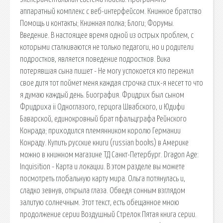
аппаратный комплекс с веб-интерфейсом. Книжное братство
Помощь и контакты; Книжная полка; Блоги; Форумы.
Введение. В настоящее время одной из острых проблем, с
которыми сталкиваются не только педагоги, но и родители
подростков, является поведение подростков. Вика
потерявшая сына пишет - Не могу успокоется кто пережил
свое дитя тот поймет меня.каждая строчка стих-я несет то что
я думаю каждый день. Биография. Фридрих был сыном
Фридриха ii Одноглазого, герцога Швабского, и Юдифи
Баварской, единокровный брат пфальцграфа Рейнского
Конрада; приходился племянником королю Германии
Конраду. Купить русские книги (russian books) в Америке
можно в книжном магазине ТД Санкт-Петербург. Dragon Age:
Inquisition - Карта и локации. В этом разделе вы можете
посмотреть глобальную карту мира. Ольга потянулась и,
сладко зевнув, открыла глаза. Обведя сонным взглядом
залитую солнечным. Этот текст, есть обещанное мною
продолжение серии Воздушный Стрелок Пятая книга серии.