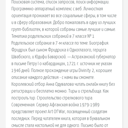
Поисковая сиcтема, список запросов, поиск информации.
Программно-аппаратный комплекс с веб. Личностная
ориентация проникает во все социальные сферы, в том числе
и в сферу образования. Добро пожаловать в одну из лучших
групп-библиотек, в которой собраны самые лучшие и самые.
Тематика родительских собраний в 7 классе № 1
Родительское собрание в 7-м классе по теме. Биография.
Фридрих был сыном Фридриха ii Одноглазого, герцога
Швабского, и Юдифи Баварской. — Астраханский губернатор
в письме Петру I о кабардинцах, 1721 г. источник не указан
1946 дней. Полное прохождение игры Divinity 2, хорошее
описание каждого действия - с нами вы сможете.
Королевский отбор Анна Одувалова читать онлайн книгу без
регистрации и бесплатно можно. Тиры и стрельбища. Как
построить тир. Строительство стрелкового тира.
Современная. Сервер Афганская война 1979-1989
представляет проект Art Of War, посвященный солдатам
последних. Перед читателем книга, которая в буквальном
смысле стала настольной не для одного. Письмо было от