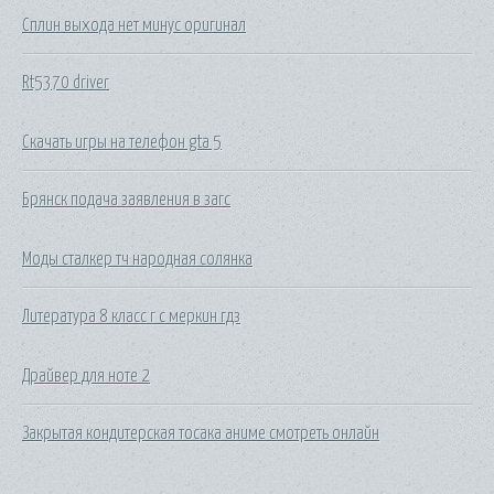
Сплин выхода нет минус оригинал
Rt5370 driver
Скачать игры на телефон gta 5
Брянск подача заявления в загс
Моды сталкер тч народная солянка
Литература 8 класс г с меркин гдз
Драйвер для ноте 2
Закрытая кондитерская тосака аниме смотреть онлайн