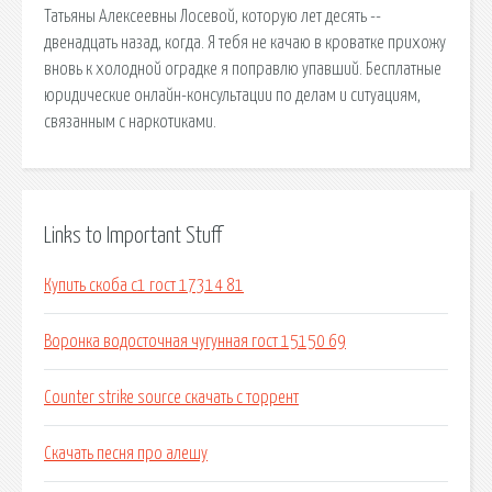
Татьяны Алексеевны Лосевой, которую лет десять --
двенадцать назад, когда. Я тебя не качаю в кроватке прихожу
вновь к холодной оградке я поправлю упавший. Бесплатные
юридические онлайн-консультации по делам и ситуациям,
связанным с наркотиками.
Links to Important Stuff
Купить скоба с1 гост 17314 81
Воронка водосточная чугунная гост 15150 69
Counter strike source скачать с торрент
Скачать песня про алешу