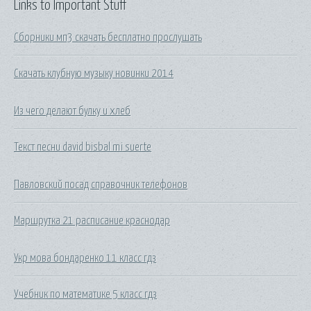
Links to Important Stuff
Сборники мп3 скачать бесплатно прослушать
Скачать клубную музыку новинки 2014
Из чего делают булку и хлеб
Текст песни david bisbal mi suerte
Павловский посад справочник телефонов
Маршрутка 21 расписание краснодар
Укр мова бондаренко 11 класс гдз
Учебник по математике 5 класс гдз