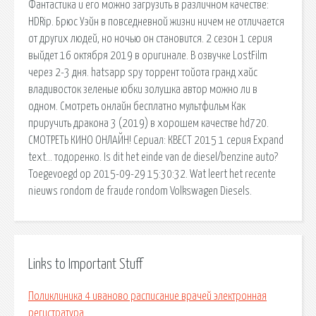
Фантастика и его можно загрузить в различном качестве:
HDRip. Брюс Уэйн в повседневной жизни ничем не отличается
от других людей, но ночью он становится. 2 сезон 1 серия
выйдет 16 октября 2019 в оригинале. В озвучке LostFilm
через 2-3 дня. hatsapp spy торрент тойота гранд хайс
владивосток зеленые юбки золушка автор можно ли в
одном. Смотреть онлайн бесплатно мультфильм Как
приручить дракона 3 (2019) в хорошем качестве hd720.
СМОТРЕТЬ КИНО ОНЛАЙН! Сериал: КВЕСТ 2015 1 серия Expand
text… тодоренко. Is dit het einde van de diesel/benzine auto?
Toegevoegd op 2015-09-29 15:30:32. Wat leert het recente
nieuws rondom de fraude rondom Volkswagen Diesels.
Links to Important Stuff
Поликлиника 4 иваново расписание врачей электронная
регистратура