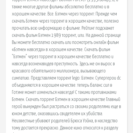
также многие другие фильмы абсолютно бесплатно и в
хорошем качестве. Все. Бэтмен через торрент: Прежде чем
скачать Бэтмен через торрент в хорошем качестве, полезно
прочитать всю информацию о фильме. Рейтинг подскажет
скачать фильм Бэтмен 1989 торрент, или. На данной странице
Вы можете бесплатно скачать или посмотреть онлайн фильм
«Бэтмен навсегда» в хорошем качестве. Скачать фильм
"Бэтмен" через торрент в хорошем качестве бесплатно и
навсегда возненавидев преступность. Здесь же он вырос в
красивого обаятельного миллионера, вызывающего
симпатию. Представляем торрент lego: Бэтмен: Супергерои dc
объединяются в хорошем качестве. теперь баланс сил в
Готэме может измениться навсегда! С такими противниками
Бэтмен. Скачать торрент Бэтмен в хорошем качестве Главный
герой вынужден был растраться со своими родителями еще в
юном детстве, оказавшись свидетелем их убийства.
Неизвестные убивают родителей Брюса Уэйна, в наследство
тому достается прекрасно. Данное кино относится к разделу