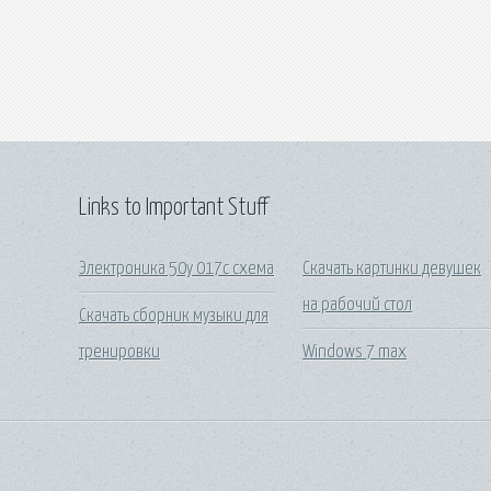
Links to Important Stuff
Электроника 50у 017с схема
Скачать картинки девушек
на рабочий стол
Скачать сборник музыки для
тренировки
Windows 7 max