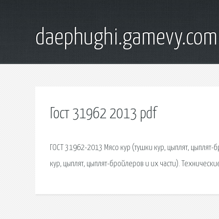
daephughi.gamevy.com
Гост 31962 2013 pdf
ГОСТ 31962-2013 Мясо кур (тушки кур, цыплят, цыплят-
кур, цыплят, цыплят-бройлеров и их части). Технически