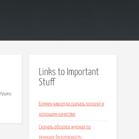
Links to Important
Stuff
(тушки
Бэтмен навсегда скачать торрент в
хорошем качестве
Скачать образец журнал по
технике безопасности