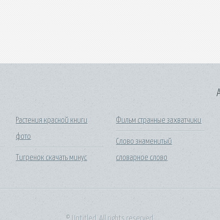
A
Растения красной книги
Фильм странные захватчики
фото
Слово знаменитый
Тигренок скачать минус
словарное слово
© Untitled. All rights reserved.